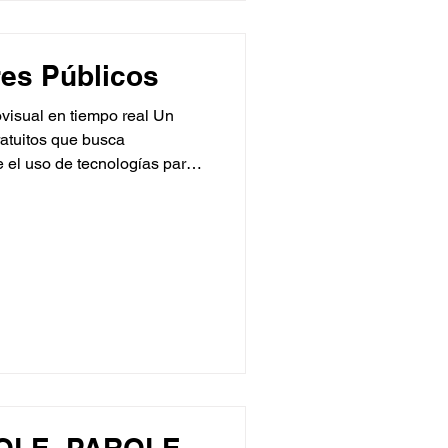
res Públicos
ovisual en tiempo real Un
gratuitos que busca
e el uso de tecnologías para
da y en resistencia al
Suck my Code: Live coding
smo farmacopornográfico Guía:
ción audiovisual en vivo y de
erramien