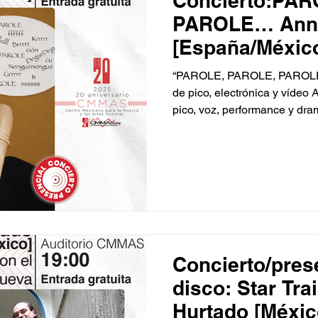
Concierto:PAR
PAROLE… Anna Margules
[España/Méxic
“PAROLE, PAROLE, PAROLE…
de pico, electrónica y vídeo
pico, voz, performance y dra
Cristóbal: Video Didldidl, tktk
¿Se puede hablar o cantar co
un concierto escénico que se
del vínculo que existe, a vec
profundamente irritante, entre
la “vocalidad” de la flauta se
Concierto/pres
disco: Star Tra
Hurtado [Méxic