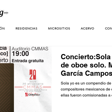
IÓN
RESIDENCIAS
MICROSITIOS
ACERVO
CON
Concierto:Sola 
de oboe solo. 
García Campos
Sola yo es un compendio de 
compositores mexicanos de ca
ellas fueron comisionadas a
proyecto “Nuevas Metamorfos
torno al cambio, transformac