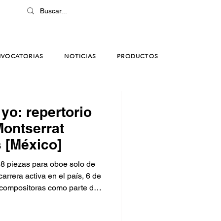
VOCATORIAS
NOTICIAS
PRODUCTOS
yo: repertorio
Montserrat
 [México]
8 piezas para oboe solo de
rrera activa en el país, 6 de
 compositoras como parte del
is”. Estas piezas giran en
ión, y movimiento al que nos