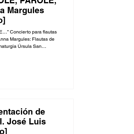
OLE, PAROLE,
o]
” Concierto para flautas
 Anna Margules: Flautas de
maturgia Úrsula San
, blablá, bmpf, tetete, trrr…
n la flauta de pico? Este es
 genera y transcurre a partir
es amable, y otras,
 la voz y el instrumento. Así,
 muestra a t
entación de
il. José Luis
o]