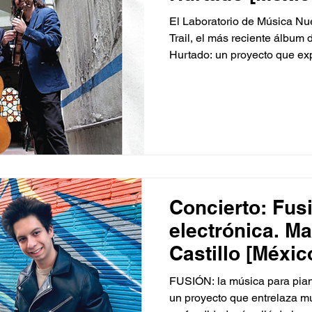
El Laboratorio de Música Nue
Trail, el más reciente álbum 
Hurtado: un proyecto que exp
la expansión del sonido a tr
intensidad tímbrica y expres
en las que el tiempo, la text
despliegan con una sensibil
contemporánea, revelando la
artística entre el compositor
Concierto: Fus
electrónica. M
Castillo [Méxic
FUSIÓN: la música para pian
un proyecto que entrelaza mú