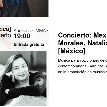
Montreal, Ámsterdam y Viena
Cuenta con una maestría en
fo
Concierto: Mexa
Morales, Natal
[México]
Música para voz y piano de
contemporáneas. Sara Itzel 
en interpretación de música
experimental; ha presentado 
festivales Aires; Expresion
Déjavù Sonoro; en el MUAC; 
es música del IMER, entre ot
una gira nacional con su p
voz y piano de compositora