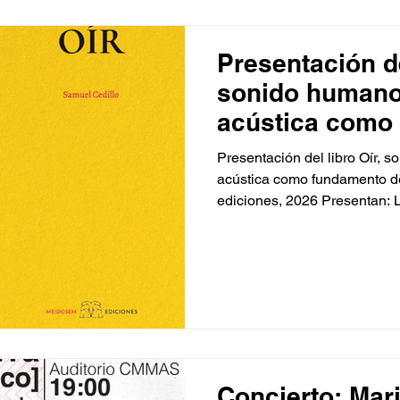
con apoy
Presentación de
sonido humano
acústica como
conocimiento [
Presentación del libro Oír, 
acústica como fundamento d
ediciones, 2026 Presentan: L
Emiliano Mendoza, modera: P
Cedillo Compositor mexican
artesano en su infancia. Est
Conservatorio de las Rosas
Romero. De sus influencias f
Romero, Cedillo considera 
Nunes y Pierluigi Billon
Concierto: Mari