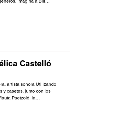
géneros. Imagina a Bill
 Corea, Alberto Ginastera,
z y Consuelo Velázquez en
iendo, dialogando,
mpo, coincidiendo en puntos
 posibilidad de una nueva
de acercarse al piano, libre
élica Castelló
a, artista sonora Utilizando
 y casetes, junto con los
lauta Paetzold, la
 Angélica Castelló explora
das, fragilidad, muerte,
sciente. Nacida en la Ciudad
n Ciudad de México,