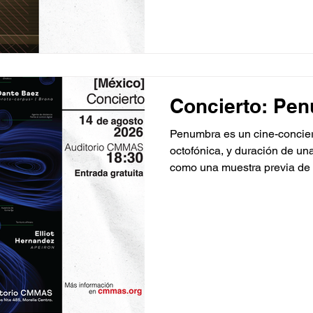
vemos sometidos los seres 
hasta la actualidad, desde la
significa ser una mujer lati
interesantes con tranfondos
Concierto: Pen
Penumbra es un cine-concier
octofónica, y duración de un
como una muestra previa de 
presentaciones finales de U
contenido de este evento se 
piezas audiovisuales experi
ejecutadas en tiempo real de
programa abre con la present
Auralities de Edmar Soria, 
electroacú