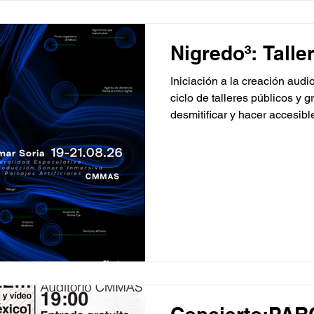
Nigredo³: Talle
Iniciación a la creación audi
ciclo de talleres públicos y 
desmitificar y hacer accesibl
la creación artística localiza
panorama mediático actual: 
postporno contra el capitali
Marianne Teixido 12, 13 y 14 de Agosto 15:00 - 18:00 hrs
Un taller para la experimenta
no ficción que, a través de h