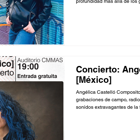
profundidad más allá de los 
Evans, Duke Ellington, Chick
György Kurtág, Pierre Boule
un mismo escenario: compart
contrastando y, al mismo tie
de encuentro. Se abre así la
escucha, una forma renovada 
Concierto: Ang
[México]
Angélica Castelló Compositor
grabaciones de campo, radios
sonidos extravagantes de la f
compositora y artista sonora
territorios de memorias perdi
mundos oníricos y el subcon
de México, estudió música e