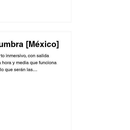
humanos, desde los griegos
 perspectiva de lo que
noamericana. Piezas
 importantes destacan
umbra [México]
to inmersivo, con salida
a hora y media que funciona
lo que serán las
mbra: Región escópica. El
despliega a través de cuatro
mentales generadas y
 manera ininterrumpida. El
ación de Refugio Ex Situ:
una propuesta de música