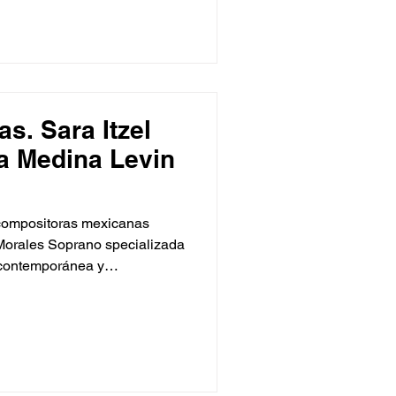
, donde reside desde 1999.
 composición y desde 2019,
s. Sara Itzel
ia Medina Levin
 compositoras mexicanas
Morales Soprano specializada
 contemporánea y
programas solistas en los
es Contemporáneas (FEC);
El Colegio Nacional y Ella
ros. Durante 2026, realizará
royecto MEXAS música para
s mexicanas contemporáneas