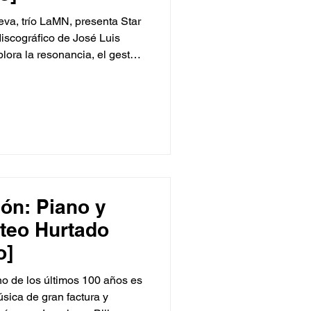
va, trío LaMN, presenta Star
discográfico de José Luis
lora la resonancia, el gesto y
avés de paisajes de gran
iva. La grabación reúne obras
ura y la energía sonora se
idad profundamente
 estrecha colaboración
 y el ensamble. S
ión: Piano y
ateo Hurtado
o]
o de los últimos 100 años es
sica de gran factura y