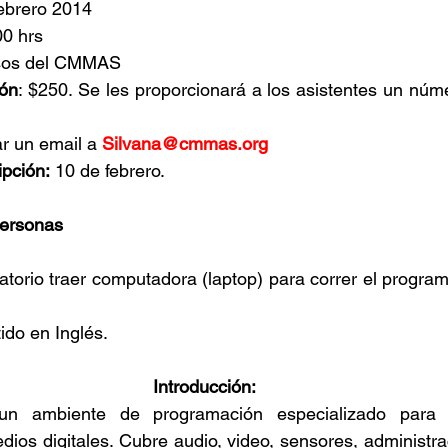
febrero 2014
00 hrs
rsos del CMMAS
ión
: $250. Se les proporcionará a los asistentes un númer
r un email a 
Silvana@cmmas.org
ipción:
 10 de febrero.
personas
gatorio traer computadora (laptop) para correr el program
tido en Inglés.
Introducción:
un ambiente de programación especializado para 
dios digitales. Cubre audio, video, sensores, administrac