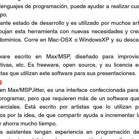
lenguajes de programación, puede ayudar a realizar cua
mpo.
ante estado de desarrollo y es utilizado por muchos arti
ujan esta herramienta con nuevas necesidades y cre
 dominios. Corre en Mac-OSX o WindowsXP y su descarga
ware escrito en Max/MSP, diseñado para improvisa
ctivas, etc. Es freeware, open source, y su licencia es
tas que utilizan este software para sus presentaciones.
g
en Max/MSPJitter, es una interface confeccionada para 
programar, pero que requieren más de un software que 
ciales. Está escrito por artistas que lo utilizan p
s por la idea, de que compartir ayuda a incrementar la
 y ahorra mucho tiempo.
s asistentes tengan experiencia en programación d