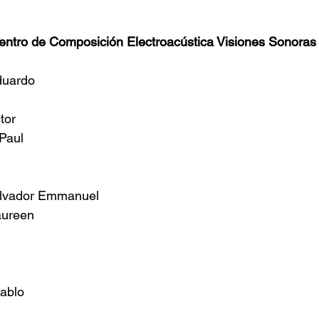
ntro de Composición Electroacústica Visiones Sonoras
duardo
tor
 Paul
alvador Emmanuel
aureen
        
Pablo