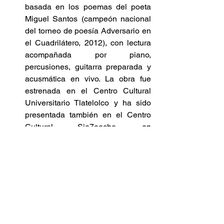
basada en los poemas del poeta 
Miguel Santos (campeón nacional 
del torneo de poesía Adversario en 
el Cuadrilátero, 2012), con lectura 
acompañada por piano, 
percusiones, guitarra preparada y 
acusmática en vivo. La obra fue 
estrenada en el Centro Cultural 
Universitario Tlatelolco y ha sido 
presentada también en el Centro 
Cultural Sie7eocho, en 
Cuernavaca, Morelos.        
Participó como intérprete para la 
obra “Partial Guidance” del 
compositor y catedrático de la Mills 
University, John Bischoff en el 
marco del Simposio Internacional 
de Música y Código /*Vivo*/ 
2013.        