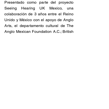
Presentado como parte del proyecto 
Seeing Hearing UK Mexico, una 
colaboración de 3 años entre el Reino 
Unido y México con el apoyo de Anglo 
Arts, el departamento cultural de The 
Anglo Mexican Foundation A.C.; British 
Council México; CMMAS (Centro 
Mexicano para la Música y las Artes 
Sonoras) y Cryptic.
@robbiefthomson