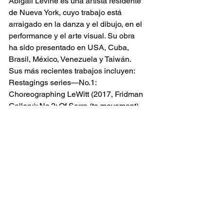
Abigail Levine es una artista residente 
de Nueva York, cuyo trabajo está 
arraigado en la danza y el dibujo, en el 
performance y el arte visual. Su obra 
ha sido presentado en USA, Cuba, 
Brasil, México, Venezuela y Taiwán. 
Sus más recientes trabajos incluyen: 
Restagings series—No.1: 
Choreographing LeWitt (2017, Fridman 
Gallery); No.2: Of Serra (to movement) 
(2018, Vox Populi Gallery), también 
estrenos en el festival Movement 
Research, Mount Tremper Arts, 
Danspace Project, Roulette, SESC 
São Paulo, y Prisma Forum en México.
Levine es actualmente Artista 
Residente 2017- 2018 en el Center for 
Performance Research y estrena un 