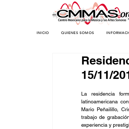
INICIO
QUIENES SOMOS
INFORMAC
Residenci
15/11/20
La residencia for
latinoamericana con
Mario Peñailillo, Cr
trabajo de grabació
experiencia y presti