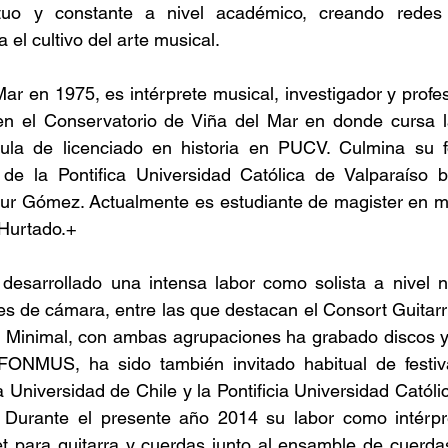
tuo y constante a nivel académico, creando redes 
el cultivo del arte musical.
r en 1975, es intérprete musical, investigador y profeso
 en el Conservatorio de Viña del Mar en donde cursa la
tula de licenciado en historia en PUCV. Culmina su f
 de la Pontifica Universidad Católica de Valparaíso ba
ur Gómez. Actualmente es estudiante de magister en mus
 Hurtado.+
desarrollado una intensa labor como solista a nivel n
s de cámara, entre las que destacan el Consort Guitarrís
 Minimal, con ambas agrupaciones ha grabado discos y 
FONMUS, ha sido también invitado habitual de festiv
Universidad de Chile y la Pontificia Universidad Católic
Durante el presente año 2014 su labor como intérpret
tet para guitarra y cuerdas junto al ensamble de cuerda