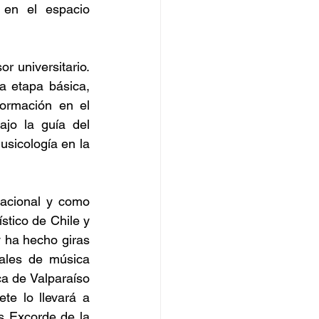
en el espacio 
r universitario. 
 etapa básica, 
ormación en el 
jo la guía del 
icología en la 
acional y como 
tico de Chile y 
ha hecho giras 
ales de música 
a de Valparaíso 
e lo llevará a 
s Excorde de la 