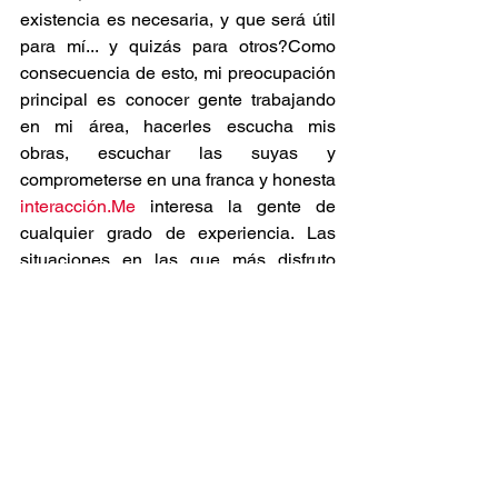
existencia es necesaria, y que será útil 
para mí... y quizás para otros?Como 
consecuencia de esto, mi preocupación 
principal es conocer gente trabajando 
en mi área, hacerles escucha mis 
obras, escuchar las suyas y 
comprometerse en una franca y honesta 
interacción.Me
 interesa la gente de 
cualquier grado de experiencia. Las 
situaciones en las que más disfruto 
mostrar mi obra son aquellas en las que 
existe una cierta interacción con el 
público que permita que un cierto 
diálogo pueda ser iniciado.Esto podría 
ser facilitado a través de un contacto 
informal, pero también impartiendo 
clases formales y conciertos.También 
busco confrontar la inmensa riqueza 