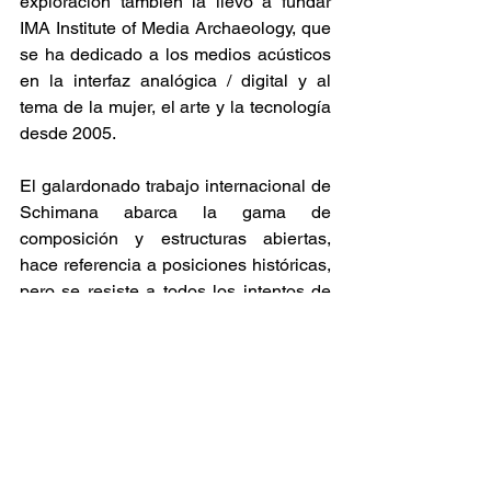
exploración también la llevó a fundar 
IMA Institute of Media Archaeology, que 
se ha dedicado a los medios acústicos 
en la interfaz analógica / digital y al 
tema de la mujer, el arte y la tecnología 
desde 2005.
El galardonado trabajo internacional de 
Schimana abarca la gama de 
composición y estructuras abiertas, 
hace referencia a posiciones históricas, 
pero se resiste a todos los intentos de 
categorización y se destaca, de manera 
sorprendente y reducida, con una 
tremenda intensidad. (Milena Meller)