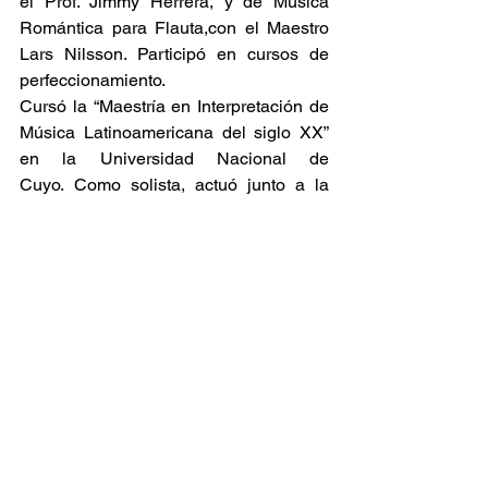
el Prof. Jimmy Herrera, y de Música 
Romántica para Flauta,con el Maestro 
Lars Nilsson. Participó en cursos de 
perfeccionamiento.
Cursó la “Maestría en Interpretación de 
Música Latinoamericana del siglo XX” 
en la Universidad Nacional de 
Cuyo. Como solista, actuó junto a la 
Orquesta Sinfónica de la Universidad 
Nacional de Cuyo, la Orquesta de 
Cámara de Río Cuarto y la Orquesta de 
Cámara Mayo. 
Participó en Grupos de Investigación 
sobre "Autores Flautistas 
del Romanticismo" y "Los Maestros 
Flautistas en Latinoamérica", y realizó 
una investigación referente a la  
“Historia de la Construcción de la 
Flauta Traversa”, publicado en Internet.