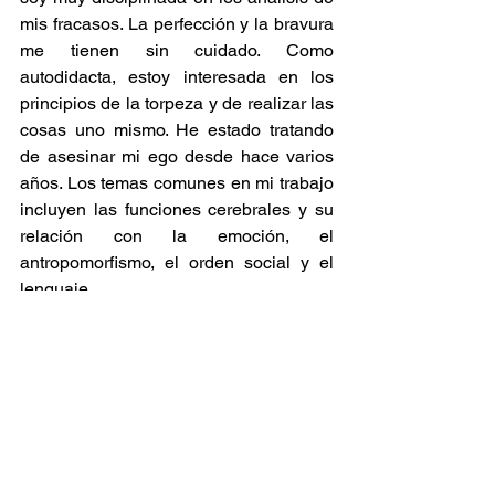
mis fracasos. La perfección y la bravura 
me tienen sin cuidado. Como 
autodidacta, estoy interesada en los 
principios de la torpeza y de realizar las 
cosas uno mismo. He estado tratando 
de asesinar mi ego desde hace varios 
años. Los temas comunes en mi trabajo 
incluyen las funciones cerebrales y su 
relación con la emoción, el 
antropomorfismo, el orden social y el 
lenguaje.
Más informacion sobre Alexis:
http://www.dyslex6.com
http://www.myspace.com/alexisohara