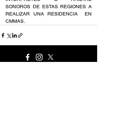
SONOROS DE ESTAS REGIONES A 
REALIZAR UNA RESIDENCIA  EN 
CMMAS.
Este proyecto es financiado por el Programa de
Desarrollo Cultural Municipal que es de carácter público,
no es patrocinado ni promovido por partido político
alguno y sus recursos provienen de los impuestos que
pagan todos los contribuyentes. Está prohibido el uso