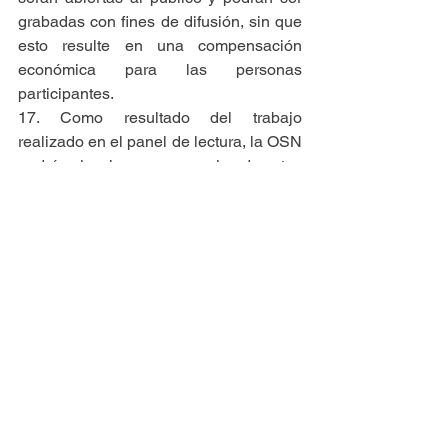
grabadas con fines de difusión, sin que 
esto resulte en una compensación 
económica para las personas 
participantes.
17. Como resultado del trabajo 
realizado en el panel de lectura, la OSN 
podrá seleccionar una o varias de estas 
obras para incluirlas en sus temporadas 
2025. En tal caso, la retribución 
económica por concepto de esas 
presentaciones se acordará 
directamente con la, el o los 
compositores programados
Consideraciones adicionales
1. En caso de que alguna información 
proporcionada durante el proceso de 
inscripción o selección no sea veraz, la 