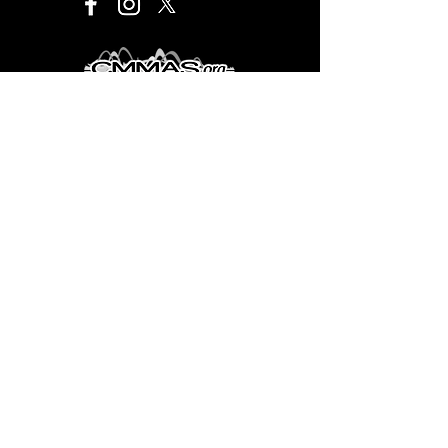
Este proyecto es financiado por el Programa de
Desarrollo Cultural Municipal que es de carácter público,
no es patrocinado ni promovido por partido político
alguno y sus recursos provienen de los impuestos que
pagan todos los contribuyentes. Está prohibido el uso
de este programa con fines políticos, electorales, de
lucro y otros distintos a los establecidos. Quien haga
uso indebido de los recursos de este programa deberá
ser denunciado y sancionado de acuerdo con la ley
aplicable y ante la autoridad competente