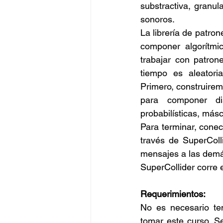
substractiva, granul
sonoros.
La librería de patron
componer algorítmi
trabajar con patron
tiempo es aleatori
Primero, construire
para componer dist
probabilísticas, más
Para terminar, conec
través de SuperColl
mensajes a las demás
SuperCollider corre
Requerimientos:
No es necesario ten
tomar este curso. S