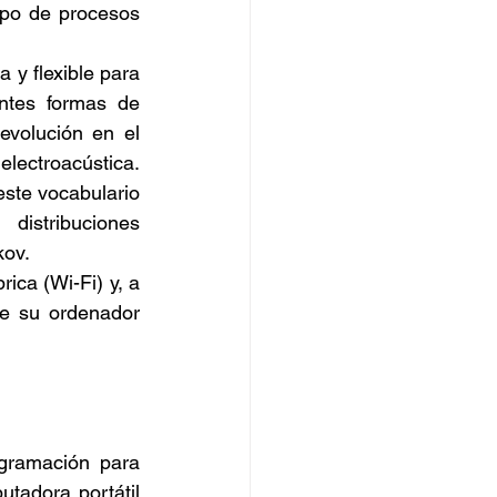
mpo de procesos 
 y flexible para 
ntes formas de 
volución en el 
ectroacústica. 
ste vocabulario 
istribuciones 
kov.
ca (Wi-Fi) y, a 
e su ordenador 
gramación para 
tadora portátil 