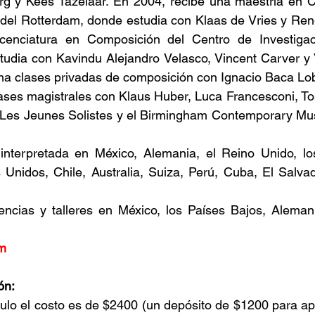
rg y Kees Tazelaar. En 2004, recibe una maestría en C
del Rotterdam, donde estudia con Klaas de Vries y René
icenciatura en Composición del Centro de Investigac
tudia con Kavindu Alejandro Velasco, Vincent Carver y 
ma clases privadas de composición con Ignacio Baca Lo
lases magistrales con Klaus Huber, Luca Francesconi, T
Les Jeunes Solistes y el Birmingham Contemporary Musi
nterpretada en México, Alemania, el Reino Unido, los
 Unidos, Chile, Australia, Suiza, Perú, Cuba, El Salvad
encias y talleres en México, los Países Bajos, Alemani
m
ón:
dulo el costo es de $2400 (un depósito de $1200 para apar