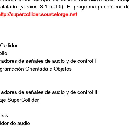
nstalado (versión 3.4 ó 3.5). El programa puede ser de
ttp://supercollider.sourceforge.net
Collider
ollo
adores de señales de audio y de control I
ogramación Orientada a Objetos
adores de señales de audio y de control II
je SuperCollider I
esis
vidor de audio