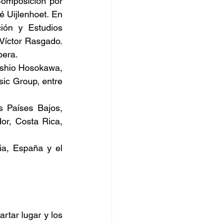
omposición por 
 Uijlenhoet. En 
ión y Estudios 
Víctor Rasgado. 
bera.
oshio Hosokawa, 
c Group, entre 
 Países Bajos, 
or, Costa Rica, 
a, España y el 
tar lugar y los 