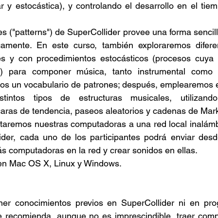
ar y estocástica), y controlando el desarrollo en el tie
es ("patterns") de SuperCollider provee una forma sencilla
camente. En este curso, también exploraremos difere
es y con procedimientos estocásticos (procesos cuya e
a) para componer música, tanto instrumental como el
mos un vocabulario de patrones; después, emplearemos e
intos tipos de estructuras musicales, utilizando d
caras de tendencia, paseos aleatorios y cadenas de Mar
taremos nuestras computadoras a una red local inalámbri
ider, cada uno de los participantes podrá enviar desd
 computadoras en la red y crear sonidos en ellas.
 en Mac OS X, Linux y Windows.
er conocimientos previos en SuperCollider ni en pro
e recomienda, aunque no es imprescindible, traer compu