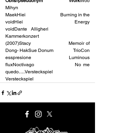
Obra//pseudonym               Work
Woo 
Mihyn                  
MaekHiei                             Burning in the 
voidHiei                             Energy 
voidDante Alligheri            
Kammerkonzert 
(2007)Stacy                          Memoir of 
Dong- HakSue Donum                TríoCon 
esspresione        Luminous 
fluxNoctivago                   No me 
quedo….Versteckspiel              
Versteckspiel