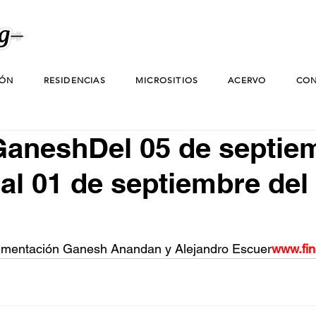
IÓN
RESIDENCIAS
MICROSITIOS
ACERVO
CON
GaneshDel 05 de septie
 al 01 de septiembre del
imentación Ganesh Anandan y Alejandro 
Escuer
www.fin