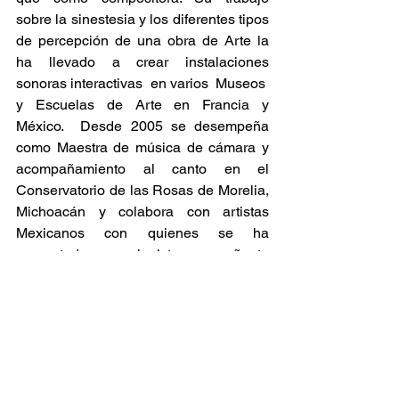
sobre la sinestesia y los diferentes tipos 
de percepción de una obra de Arte la 
ha llevado a crear instalaciones 
sonoras interactivas  en varios  Museos  
y Escuelas de Arte en Francia y 
México.  Desde 2005 se desempeña 
como Maestra de música de cámara y 
acompañamiento al canto en el 
Conservatorio de las Rosas de Morelia, 
Michoacán y colabora con artistas 
Mexicanos con quienes se ha 
presentado como pianista acompañante 
e intérprete de música de cámara en 
múltiples escenarios de la República 
Francesa y Mexicana.
 Dentro de sus proyectos como artista 
está la vinculación de procesos 