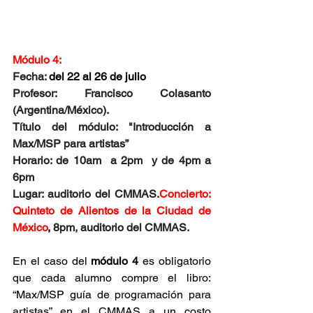
Módulo 4: 
Fecha: 
del 22 al 26 de julio  
Profesor: Francisco Colasanto 
(Argentina/México)
. 
Título del módulo: "Introducción a 
Max/MSP para artistas”
Horario: de 10am  a 2pm  y de 4pm a 
6pm 
Lugar: auditorio del CMMAS.
Concierto: 
Quinteto de Alientos de la Ciudad de 
México
, 
8pm, auditorio del CMMAS.
En el caso del 
módulo 4
 es obligatorio 
que cada alumno compre el libro: 
“Max/MSP guía de programación para 
artistas” en el CMMAS a un costo 