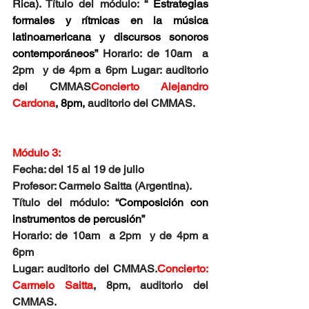
Rica). 
Título del módulo: 
“ 
Estrategias 
formales y rítmicas en la música 
latinoamericana y discursos sonoros 
contemporáneos” 
Horario: de 10am  a 
2pm  y de 4pm a 6pm Lugar: auditorio 
del CMMAS
Concierto Alejandro 
Cardona
, 8pm, 
auditorio del CMMAS.
Módulo 3: 
Fecha: del 15 al 19 de julio
Profesor: Carmelo Saitta (Argentina)
. 
Título del módulo: 
“
Composición con 
instrumentos de percusión”
Horario: de 10am  a 2pm  y de 4pm a 
6pm 
Lugar: auditorio del CMMAS.
Concierto: 
Carmelo Saitta
, 
8pm, auditorio del 
CMMAS.