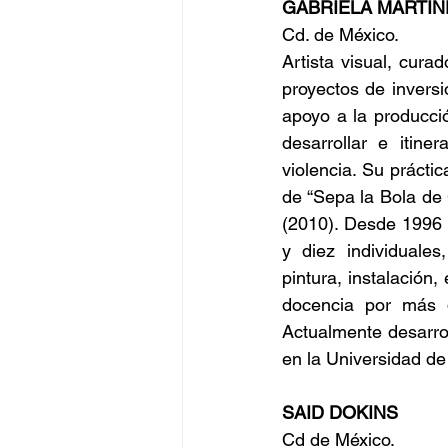
GABRIELA MARTÍN
Cd. de México.
Artista visual, curad
proyectos de invers
apoyo a la producc
desarrollar e itiner
violencia. Su prácti
de “Sepa la Bola de 
(2010). Desde 1996 y
y diez individuales
pintura, instalación,
docencia por más 
Actualmente desarrol
en la Universidad d
SAID DOKINS
Cd de México.