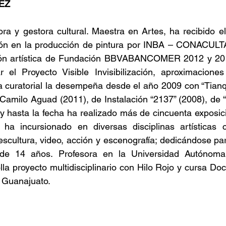
EZ
ora y gestora cultural. Maestra en Artes, ha recibido el
ión en la producción de pintura por INBA – CONACULTA
ión artística de Fundación BBVABANCOMER 2012 y 201
ar el Proyecto Visible Invisibilización, aproximacione
ca curatorial la desempeña desde el año 2009 con “Tianqui
Camilo Aguad (2011), de Instalación “2137” (2008), de “Hi
 hasta la fecha ha realizado más de cincuenta exposici
, ha incursionado en diversas disciplinas artísticas c
 escultura, video, acción y escenografía; dedicándose pa
de 14 años. Profesora en la Universidad Autónoma 
la proyecto multidisciplinario con Hilo Rojo y cursa Doc
e Guanajuato.