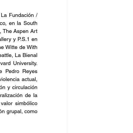
 La Fundación / 
o, en la South 
 The Aspen Art 
ery y P.S.1 en 
e Witte de With 
ttle, La Bienal 
rd University. 
de Pedro Reyes 
olencia actual, 
n y circulación 
alización de la 
valor simbólico 
ón grupal, como 