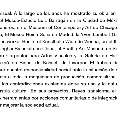
 visual. A lo largo de los años ha mostrado su obra en
l Museo-Estudio Luis Barragán en la Ciudad de Méxic
ondres, en el Museum of Contemporary Art de Chicago,
 El Museo Reina Sofia en Madrid, la Yvon Lambert Gall
nstwerke, Berlin, el Kunsthalle Wien de Vienna, en el th
nghai Bienniale en China, el Seattle Art Museum en Sea
ro Carpenter para Artes Visuales y la Galería de Harva
icipó en Bienal de Kassel, de Liverpool.El trabajo 
e nuestra responsabilidad social ante la situación de vi
ecta a toda la maquinaria de producción, comercializació
las contradicciones existentes entre su uso y la natur
ustria cultural. En sus proyectos, Reyes transforma el 
y herramientas por acciones comunitarias o de integraci
or mejorar la sociedad actual.