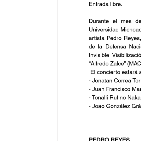
Entrada libre.
Durante el mes de
Universidad Michoaca
artista Pedro Reyes
de la Defensa Nacio
Invisible Visibiliz
“Alfredo Zalce” (MA
 El concierto estará 
- Jonatan Correa Tor
- Juan Francisco Mar
- Tonalli Rufino Nak
- Joao González Grác
PEDRO REYES