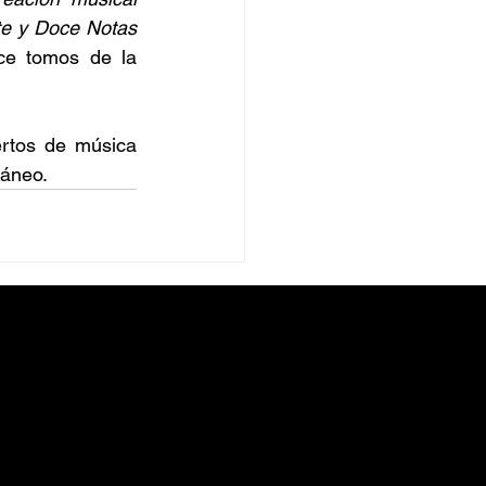
e y Doce Notas 
, además de once tomos de la 
rtos de música 
ráneo.