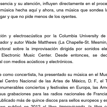
sencia y su atención, influyen directamente en el proce
 música hecha aquí y ahora, una música que sondea las
gar y que no pide menos de los oyentes.
ón y electroacústica por la Columbia University de 
sador y autor Wade Matthews (La Chapelle-St. Mesmin, 
ctoral sobre la improvisación dirigida por sonidos ele
 Electronic Music Center. Desde entonces, se dedi
l con medios acústicos y electrónicos.
te como concertista, ha presentado su música en el Mu
el Centro Nacional de las Artes de México, D. F., el T
nnumerables conciertos y festivales en Europa, las Amé
s grabaciones para las radios nacionales de Francia
blicado más de quince discos para sellos europeos y es
ws publicó en 2012 el libro 
Improvisando, la libre c