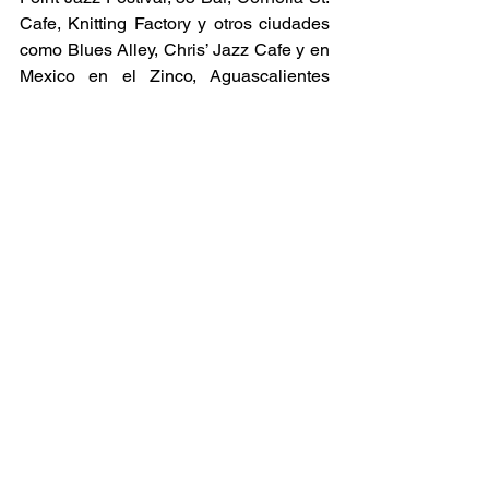
Cafe, Knitting Factory y otros ciudades 
como Blues Alley, Chris’ Jazz Cafe y en 
Mexico en el Zinco, Aguascalientes 
Festival de Jazz, y Irapuato Festival de 
Jazz.  Sus grupos y discos han incluido 
algunos de los músicos mas 
importantes de la ciudad como Tim 
Berne, David Binney, Jaleel Shaw, 
Maurice Brown, Ziv Ravitz, Brad Shepik 
y Sam Barsh.  Su disco “Finding Space” 
fue denominado como uno de los 
mejores CD’s del año 2006 por el 
periódico All About Jazz.   Ademas que 
su sonido acústico, por muchos años 
Parker ha desarollado un sistema muy 
único con la incorporación de los 
effectos electrónicos con su 
instrumento. Este sonido individual de 