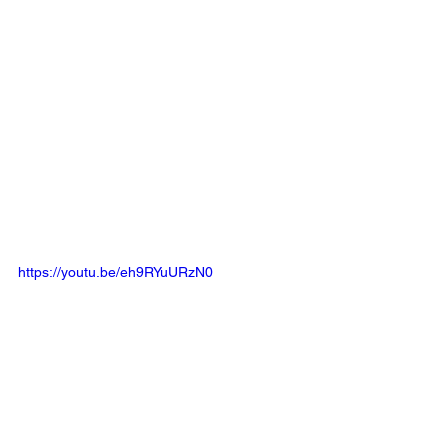
https://youtu.be/eh9RYuURzN0