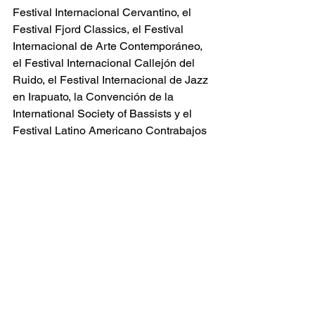
Festival Internacional Cervantino, el 
Festival Fjord Classics, el Festival 
Internacional de Arte Contemporáneo, 
el Festival Internacional Callejón del 
Ruido, el Festival Internacional de Jazz 
en Irapuato, la Convención de la 
International Society of Bassists y el 
Festival Latino Americano Contrabajos 
de Baja California, por nombrar 
algunos y ha realizado grabaciones 
con los sellos discográficos Tagma 
Records y Quindecim Recordings. 
Adicionalmente, se desempeña como 
docente de la cátedra de contrabajo en 
la Universidad de Guanajuato.
www.rodrigomata.com