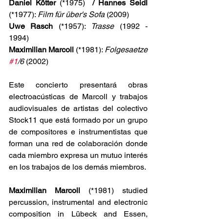
Daniel Kötter
 (*1975) 
 / Hannes Seidl 
(*1977): 
Film für über's Sofa
 (2009)
Uwe Rasch
 (*1957): 
Trasse 
(1992 - 
1994)
Maximilian Marcoll 
(*1981): 
Folgesaetze 
#1
/6
 (2002)
Este concierto presentará obras 
electroacústicas de Marcoll y trabajos 
audiovisuales de artistas del colectivo 
Stock11 que está formado por un grupo 
de compositores e instrumentistas que 
forman una red de colaboración donde 
cada miembro expresa un mutuo interés 
en los trabajos de los demás miembros.
Maximilian Marcoll
 (*1981) studied 
percussion, instrumental and electronic 
composition in Lübeck and Essen, 