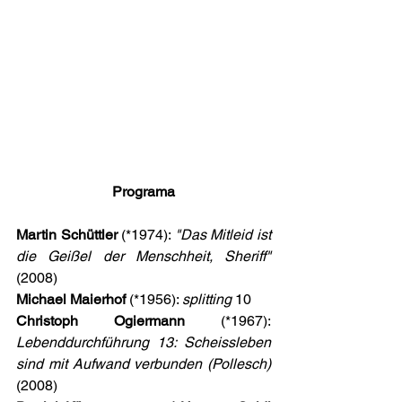
Programa
Martin Schüttler 
(*1974): 
"Das Mitleid ist 
die Geißel der Menschheit, Sheriff"
(2008)
Michael Maierhof 
(*1956): 
splitting 
10 
Christoph Ogiermann
 (*1967): 
Lebenddurchführung 13: Scheissleben 
sind mit Aufwand verbunden (Pollesch)
(2008)