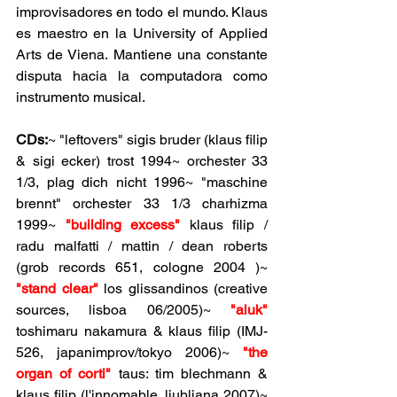
improvisadores en todo el mundo. Klaus 
es maestro en la University of Applied 
Arts de Viena. Mantiene una constante 
disputa hacia la computadora como 
instrumento musical.
CDs:
~ "leftovers" sigis bruder (klaus filip 
& sigi ecker) trost 1994~ orchester 33 
1/3, plag dich nicht 1996~ "maschine 
brennt" orchester 33 1/3 charhizma 
1999~ 
"building excess"
 klaus filip / 
radu malfatti / mattin / dean roberts 
(grob records 651, cologne 2004 )~ 
"stand clear"
 los glissandinos (creative 
sources, lisboa 06/2005)~ 
"aluk"
toshimaru nakamura & klaus filip (IMJ-
526, japanimprov/tokyo 2006)~ 
"the 
organ of corti"
 taus: tim blechmann & 
klaus filip (l'innomable, ljubljana 2007)~ 