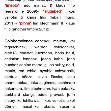
"imaoto"
 radu malfatti & klaus filip 
(earstwhile 2009)~ 
"slugabed"
 nikos 
veliotis & klaus filip (hibari music 
2011)~ 
"pinna"
 tim blechmann & klaus 
filip (another timbre 2012)
Colaboraciones con:
radu malfatti, kai 
fagaschinski, werner dafeldecker, 
dieb13, christof kurzmann, boris hauf, 
christian fennesz, jason kahn, john 
butcher, sabine marte, gilles aubry, noid, 
mattin, red white, cynthia schwertsik, 
cordula bösze, silvia fässler, taku 
unami, oblaat, taku sugimoto, toshimaru 
nakamura, tim blechmann, ivan palacky, 
burkhard stangl, eddie prevost, john 
tilbury, ko ichikawa, nikos veliotis, axel 
dörner, masahiko okura, susanna 