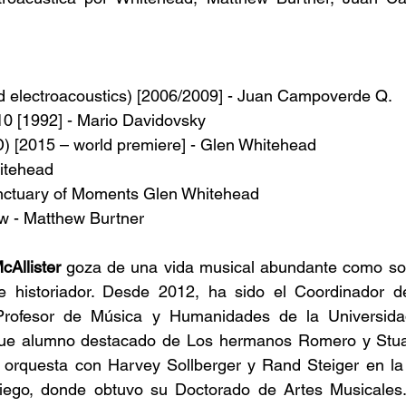
nd electroacoustics) [2006/2009] - Juan Campoverde Q.
10 [1992] - Mario Davidovsky
D) [2015 – world premiere] - Glen Whitehead
hitehead
nctuary of Moments Glen Whitehead
w - Matthew Burtner
cAllister
 goza de una vida musical abundante como soli
e historiador. Desde 2012, ha sido el Coordinador d
rofesor de Música y Humanidades de la Universidad
Fue alumno destacado de Los hermanos Romero y Stuar
e orquesta con Harvey Sollberger y Rand Steiger en la 
iego, donde obtuvo su Doctorado de Artes Musicales.