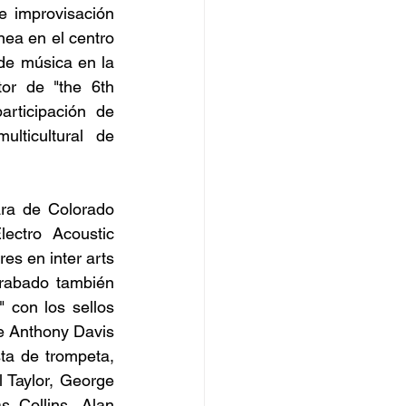
 improvisación 
ea en el centro 
de música en la 
or de "the 6th 
rticipación de 
ticultural de 
ra de Colorado 
ctro Acoustic 
s en inter arts 
rabado también 
 con los sellos 
e Anthony Davis 
ta de trompeta, 
Taylor, George 
 Collins, Alan 