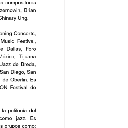
s compositores 
ernowin, Brian 
Chinary Ung.
ning Concerts, 
sic Festival, 
 Dallas, Foro 
xico, Tijuana 
Jazz de Breda, 
San Diego, San 
de Oberlin. Es 
ON Festival de 
a polifonía del 
 como jazz. Es 
s grupos como: 