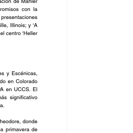
ación de Mahler 
romisos con la 
presentaciones 
 Illinois; y ‘A 
 centro ‘Heller 
s y Escénicas, 
do en Colorado 
PA en UCCS. El 
s significativo 
a.
Theodore, donde 
a primavera de 