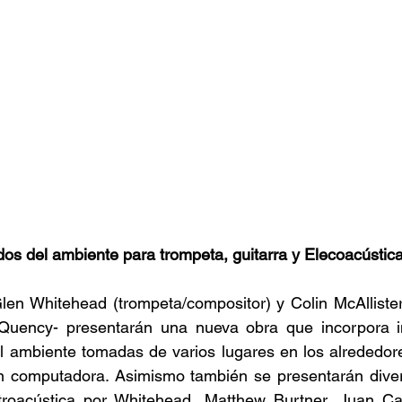
os del ambiente para trompeta, guitarra y Elecoacústic
len Whitehead (trompeta/compositor) y Colin McAllister (
uency- presentarán una nueva obra que incorpora in
l ambiente tomadas de varios lugares en los alrededore
 computadora. Asimismo también se presentarán diver
ctroacústica por Whitehead, Matthew Burtner, Juan C