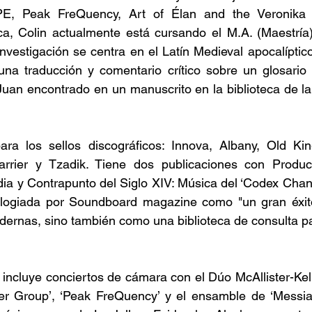
, Peak FreQuency, Art of Élan and the Veronika St
, Colin actualmente está cursando el M.A. (Maestría) 
estigación se centra en el Latín Medieval apocalíptico
na traducción y comentario crítico sobre un glosario d
uan encontrado en un manuscrito en la biblioteca de la
ra los sellos discográficos: Innova, Albany, Old Kin
rrier y Tzadik. Tiene dos publicaciones con Product
a y Contrapunto del Siglo XIV: Música del ‘Codex Chantil
logiada por Soundboard magazine como "un gran éxito.
ernas, sino también como una biblioteca de consulta par
ncluye conciertos de cámara con el Dúo McAllister-Keller
 Group’, ‘Peak FreQuency’ y el ensamble de ‘Messiaen