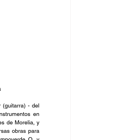
a
guitarra) - del 
strumentos en 
s de Morelia, y 
sas obras para 
ampoverde Q. y 