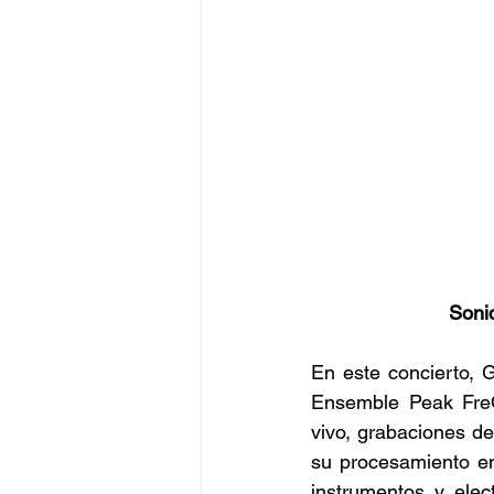
Sonid
En este concierto, G
Ensemble Peak FreQ
vivo, grabaciones de
su procesamiento en
instrumentos y ele