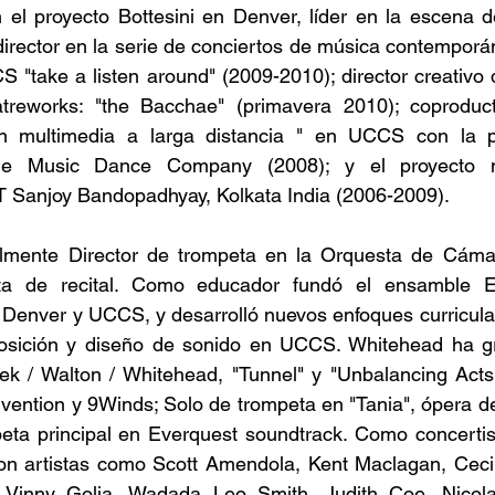
el proyecto Bottesini en Denver, líder en la escena de
 director en la serie de conciertos de música contemporán
S "take a listen around" (2009-2010); director creativo 
treworks: "the Bacchae" (primavera 2010); coproduct
n multimedia a larga distancia " en UCCS con la pa
e Music Dance Company (2008); y el proyecto mul
T Sanjoy Bandopadhyay, Kolkata India (2006-2009).
lmente Director de trompeta en la Orquesta de Cáma
ta de recital. Como educador fundó el ensamble Ele
Denver y UCCS, y desarrolló nuevos enfoques curriculare
posición y diseño de sonido en UCCS. Whitehead ha g
ek / Walton / Whitehead, "Tunnel" y "Unbalancing Acts"
vention y 9Winds; Solo de trompeta en "Tania", ópera d
peta principal en Everquest soundtrack. Como concertis
on artistas como Scott Amendola, Kent Maclagan, Cecil 
 Vinny Golia, Wadada Leo Smith, Judith Coe, Nicolas