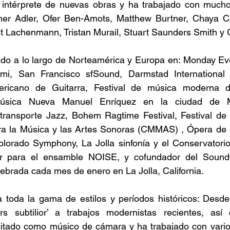
intérprete de nuevas obras y ha trabajado con mucho
her Adler, Ofer Ben-Amots, Matthew Burtner, Chaya Cz
 Lachenmann, Tristan Murail, Stuart Saunders Smith y 
ado a lo largo de Norteamérica y Europa en: Monday Eve
, San Francisco sfSound, Darmstad International Mu
ericano de Guitarra, Festival de música moderna de
Música Nueva Manuel Enríquez en la ciudad de Mé
 transporte Jazz, Bohem Ragtime Festival, Festival de 
a la Música y las Artes Sonoras (CMMAS) , Ópera de 
orado Symphony, La Jolla sinfonía y el Conservatorio 
ctor para el ensamble NOISE, y cofundador del Sound
brada cada mes de enero en La Jolla, California.
 toda la gama de estilos y períodos históricos: Desde l
rs subtilior’ a trabajos modernistas recientes, así
citado como músico de cámara y ha trabajado con vario