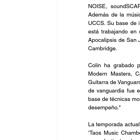
NOISE, soundSCAPE
Además de la música
UCCS. Su base de inv
está trabajando en u
Apocalipsis de San J
Cambridge.
Colin ha grabado pa
Modern Masters, Ca
Guitarra de Vanguardi
de vanguardia fue e
base de técnicas mod
desempeño."
La temporada actual i
‘Taos Music Chamber