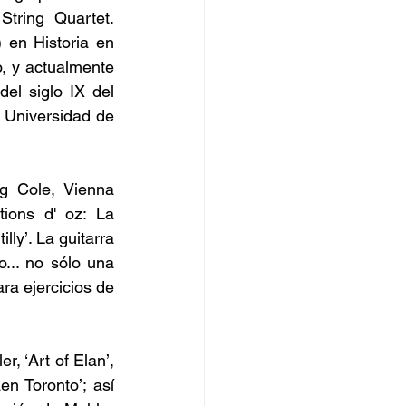
ring Quartet. 
en Historia en 
, y actualmente 
el siglo IX del 
 Universidad de 
g Cole, Vienna 
ions d' oz: La 
ly’. La guitarra 
.. no sólo una 
a ejercicios de 
, ‘Art of Elan’, 
 Toronto’; así 