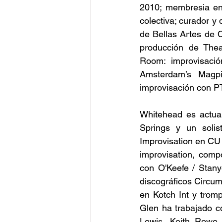
2010; membresia en 
colectiva; curador y
de Bellas Artes de C
producción de Thea
Room: improvisació
Amsterdam’s Magpi
improvisación con P
Whitehead es actua
Springs y un solis
Improvisation en CU 
improvisation, com
con O'Keefe / Stany
discográficos Circum
en Kotch Int y trom
Glen ha trabajado c
Lewis, Keith Rowe,