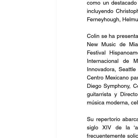
como un destacado 
incluyendo Christop
Ferneyhough, Helmut
Colin se ha present
New Music de Miami
Festival Hispanoam
Internacional de 
Innovadora, Seattle
Centro Mexicano par
Diego Symphony, Col
guitarrista y Dire
música moderna, cele
Su repertorio abarca
siglo XIV de la ‘a
frecuentemente soli