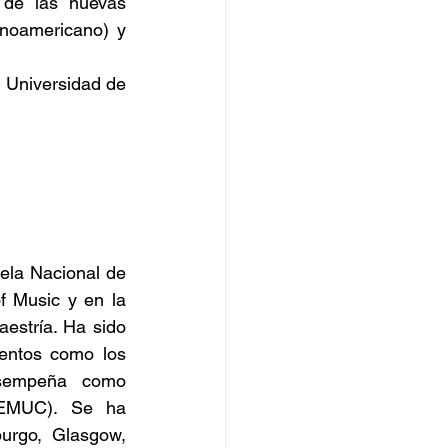
de las nuevas 
tecnologías aplicadas a la música como son: REDASLA (Red de Arte Latinoamericano) y 
 Universidad de 
ela Nacional de 
 Music y en la 
estría. Ha sido 
entos como los 
esempeña como 
EMUC). Se ha 
urgo, Glasgow, 