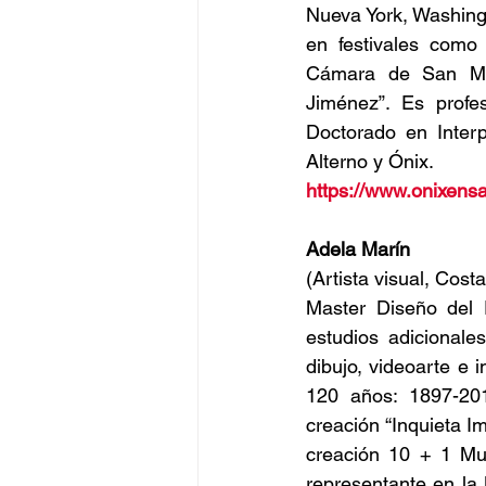
Nueva York, Washingt
en festivales como 
Cámara de San Migu
Jiménez”. Es prof
Doctorado en Interp
Alterno y Ónix.
https://www.onixens
Adela Marín
(Artista visual, Cost
Master Diseño del E
estudios adicionale
dibujo, videoarte e i
120 años: 1897-20
creación “Inquieta 
creación 10 + 1 Mu
representante en la 