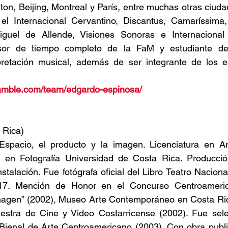
on, Beijing, Montreal y París, entre muchas otras ciud
el Internacional Cervantino, Discantus, Camaríssima
el de Allende, Visiones Sonoras e Internacional “
esor de tiempo completo de la FaM y estudiante de
retación musical, además de ser integrante de los e
amble.com/team/edgardo-espinosa/
a Rica)
spacio, el producto y la imagen. Licenciatura en Art
s en Fotografía Universidad de Costa Rica. Producción 
nstalación. Fue fotógrafa oficial del Libro Teatro Nacion
17. Mención de Honor en el Concurso Centroameri
Imagen” (2002), Museo Arte Contemporáneo en Costa Ric
estra de Cine y Video Costarricense (2002). Fue sel
Bienal de Arte Centroamericano (2003). Con obra public