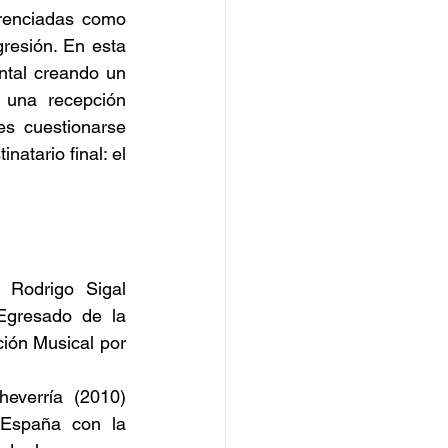
renciadas como 
gresión. En esta 
tal creando un 
 una recepción 
s cuestionarse 
atario final: el 
Rodrigo Sigal 
gresado de la 
ión Musical por 
verría (2010) 
España con la 