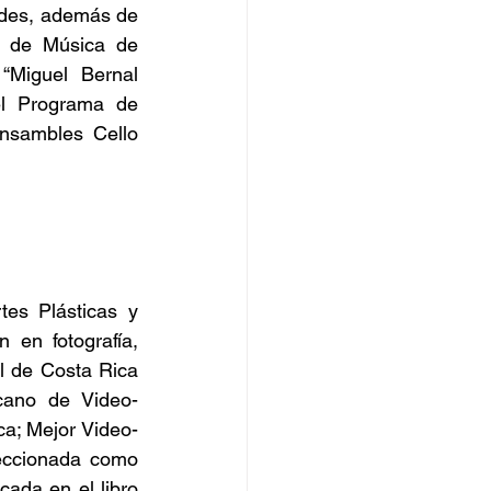
ades, además de 
, de Música de 
Miguel Bernal 
l Programa de 
nsambles Cello 
es Plásticas y 
en fotografía, 
al de Costa Rica 
cano de Video-
a; Mejor Video-
eccionada como 
ada en el libro 