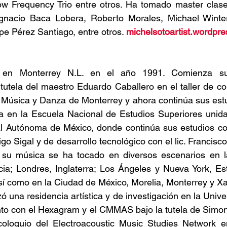
 Frequency Trio entre otros. Ha tomado master clase
gnacio Baca Lobera, Roberto Morales, Michael Winter
pe Pérez Santiago, entre otros. 
michelsotoartist.wordpr
 en Monterrey N.L. en el año 1991. Comienza su
tutela del maestro Eduardo Caballero en el taller de co
 Música y Danza de Monterrey y ahora continúa sus estu
ca en la Escuela Nacional de Estudios Superiores unida
l Autónoma de México, donde continúa sus estudios com
rigo Sigal y de desarrollo tecnológico con el lic. Francisco
 su música se ha tocado en diversos escenarios en l
cia; Londres, Inglaterra; Los Ángeles y Nueva York, Es
í como en la Ciudad de México, Morelia, Monterrey y Xa
ó una residencia artística y de investigación en la Unive
nto con el Hexagram y el CMMAS bajo la tutela de Simon
oloquio del Electroacoustic Music Studies Network e