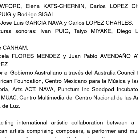
AWFORD, Elena KATS-CHERNIN, Carlos LOPEZ CH
UIG y Rodrigo SIGAL.
, Jose Luis GARCIA NAVA y Carlos LOPEZ CHARLES.
lturas sonoras: Ivan PUIG, Taiyo MIYAKE, Diego LI
ole CANHAM.
arcela FLORES MENDEZ y Juan Pablo AVENDAÑO AVI
PEZ
el Gobierno Australiano a través del Australia Council f
erican Foundation, Centro Mexicano para la Música y la
oria, Arts ACT, NAVA, Punctum Inc Seedpod Incubator
l, MUAC, Centro Multimedia del Centro Nacional de las Ar
a de Luz.
citing international artistic collaboration between a
an artists comprising composers, a performer and multi