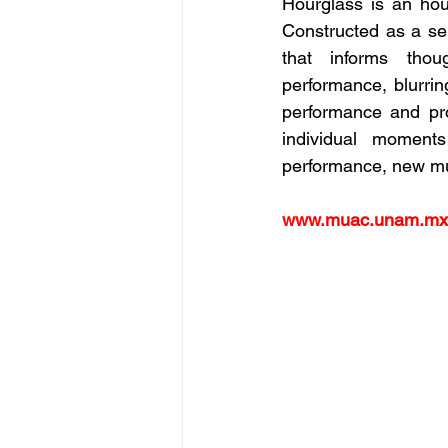
Hourglass is an hou
Constructed as a ser
that informs thoug
performance, blurri
performance and pro
individual moments
performance, new mus
www.muac.unam.mx