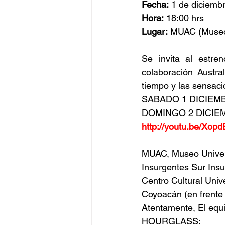
Fecha:
 1 de diciemb
Hora:
 18:00 hrs
Lugar:
 MUAC (Museo 
Se invita al estr
colaboración Austra
tiempo y las sensac
SABADO 1 DICIEMBR
DOMINGO 2 DICIEMB
http://youtu.be/Xo
MUAC, Museo Univer
Insurgentes Sur Ins
Centro Cultural Unive
Coyoacán (en frente 
Atentamente, El equ
HOURGLASS: