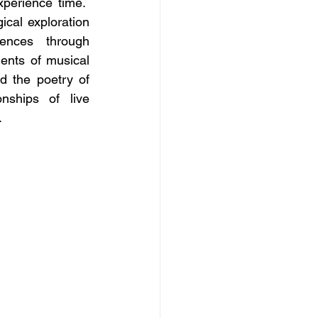
erience time.  
cal exploration 
ences through 
nts of musical 
d the poetry of 
nships of live 
.