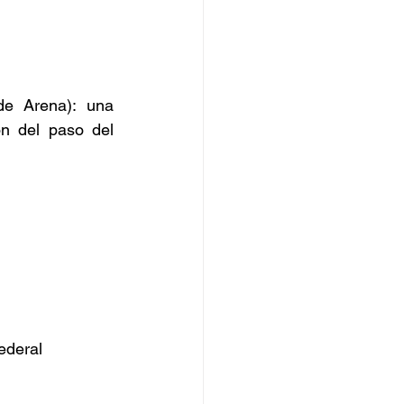
e Arena): una 
n del paso del 
ederal