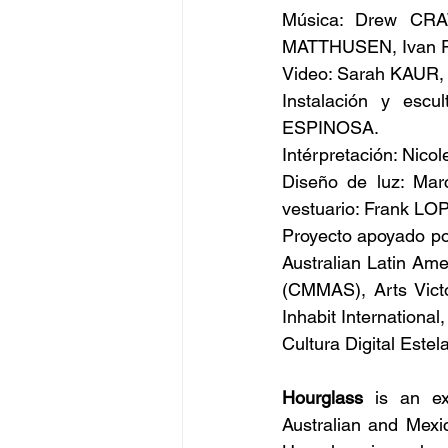
Música: Drew CR
MATTHUSEN, Ivan P
Video: Sarah KAUR
Instalación y escu
ESPINOSA.
Intérpretación: Nic
Diseño de luz: M
vestuario: Frank LO
Proyecto apoyado por 
Australian Latin Am
(CMMAS), Arts Vict
Inhabit Internationa
Cultura Digital Estel
Hourglass
 is an ex
Australian and Mexic