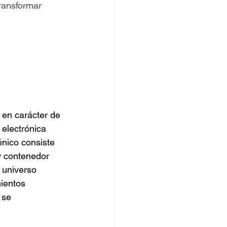
ransformar 
 en carácter de 
electrónica 
énico consiste 
y contenedor 
 universo 
ientos 
 se 