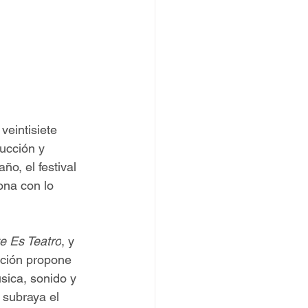
veintisiete 
ucción y 
o, el festival 
ona con lo 
e Es Teatro
, y 
ición propone 
sica, sonido y 
 subraya el 