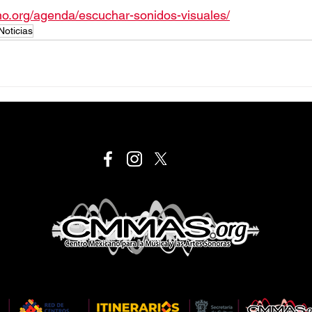
o.org/agenda/escuchar-sonidos-visuales/
Noticias