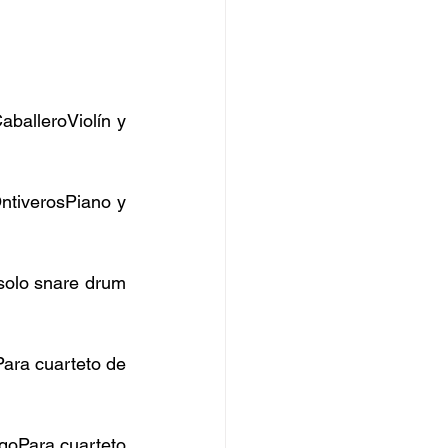
CaballeroViolín y 
l OntiverosPiano y 
 solo snare drum 
agoPara cuarteto de 
ntiagoPara cuarteto 