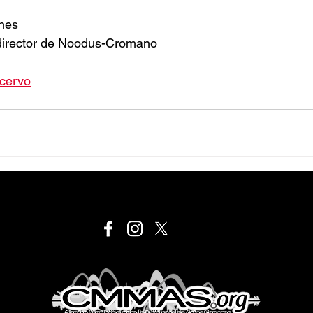
ones
director de Noodus-Cromano
acervo