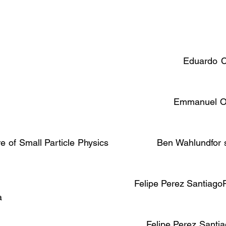
                                                       Eduardo 
                                                           Emmanue
of Small Particle Physics                 Ben Wahlundfor
                                                   Felipe Perez Santi
a
                                                     Felipe Perez Sa