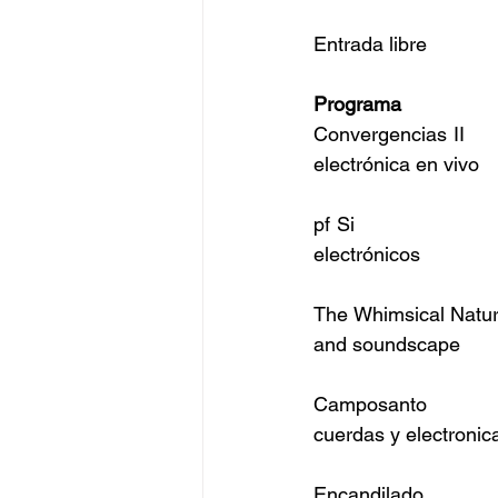
Entrada libre
Programa
Convergencias II       
electrónica en vivo
pf Si                   
electrónicos
The Whimsical Nature 
and soundscape
Camposanto               
cuerdas y electronic
Encandilado              