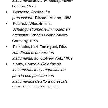
instruments and their history.
 Faber-
London, 1970
Centazzo, Andrea. 
La 
percussione.
 Ricordi- Milano, 1983
Kotoñski, Wlodzimiers. 
Schlanginstrumente im modernen 
orchester.
 Schott’s Söhne-Mainz-
Germany, 1968
Peinkofer, Karl -Taninguel, Fritz. 
Handbook of percussion 
instruments.
 Schott-New York, 1969
Saitta, Carmelo. 
Criterios de 
instrumentación y orquestación 
para la composición con 
instrumentos de altura no escalar
. 
Saitta Ediciones Musicales – 
Buenos Aires, 1998
Smith Brindle, Reginald. 
Contemporary percussion. 
Oxford 