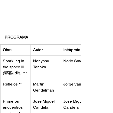
PROGRAMA
Obra
Autor
Intérprete
Sparkling in 
Noriyasu 
Norio Sato
the space III 
Tanaka
(響宴の時) ***
Reflejos **
Martin 
Jorge Variego
Gendelman
Primeros 
José Miguel 
José Miguel 
encuentros 
Candela
Candela