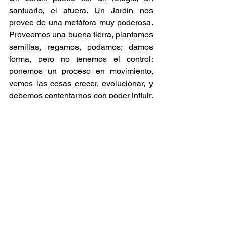
santuario, el afuera. Un Jardín nos 
provee de una metáfora muy poderosa. 
Proveemos una buena tierra, plantamos 
semillas, regamos, podamos; damos 
forma, pero no tenemos el control: 
ponemos un proceso en movimiento, 
vemos las cosas crecer, evolucionar, y 
debemos contentarnos con poder influir. 
Un Jardín necesita tiempo. Estos no son 
jardines ordinarios. Son entornos del 
cuerpo y la mente; de procesos de 
pensamiento y acción puestos en 
movimiento y nuestras formas de existir 
en ellos. 9jardines es una obra en 
proceso por definición. Esto no significa 
que no está terminada, pero que se 
transformará, por eso es un estreno y no 
lo es al mismo tiempo.