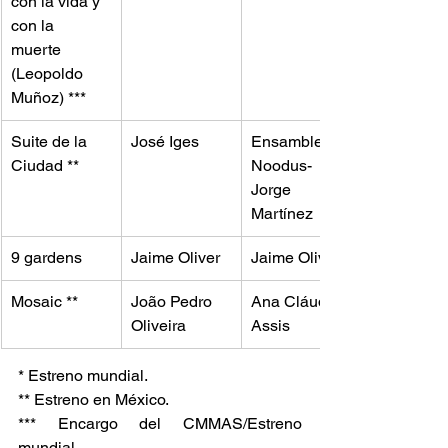
con la vida y 
con la 
muerte 
(Leopoldo 
Muñoz) ***
Suite de la 
José Iges
Ensamble 
Ciudad **
Noodus- 
Jorge 
Martínez
9 gardens
Jaime Oliver
Jaime Oliver
Mosaic **
João Pedro 
Ana Cláudia 
Oliveira
Assis
* Estreno mundial.
** Estreno en México.
*** Encargo del CMMAS/Estreno 
mundial.