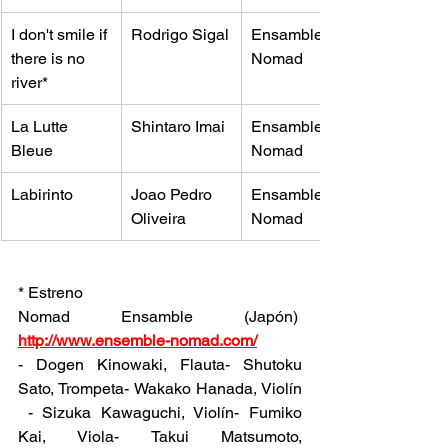
I don't smile if 
Rodrigo Sigal
Ensamble 
there is no 
Nomad
river*
La Lutte 
Shintaro Imai
Ensamble 
Bleue
Nomad
Labirinto
Joao Pedro 
Ensamble 
Oliveira
Nomad
* Estreno
Nomad Ensamble (Japón)  
http://www.ensemble-nomad.com/
- Dogen Kinowaki, Flauta- Shutoku 
Sato, Trompeta- Wakako Hanada, Violín 
 - Sizuka Kawaguchi, Violín- Fumiko 
Kai, Viola- Takui Matsumoto, 