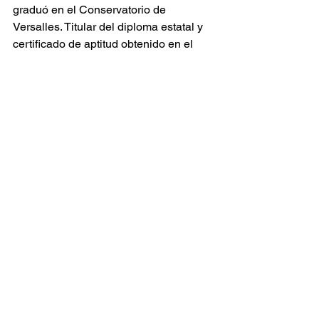
graduó en el Conservatorio de 
Versalles. Titular del diploma estatal y 
certificado de aptitud obtenido en el 
CNSM en París, actualmente es 
profesor en el Conservatorio de 
Montreuil. Juega en Noruega, Taiwán, 
México, Turquía, Egipto, Marruecos, 
Dinamarca, Chipre, etc.