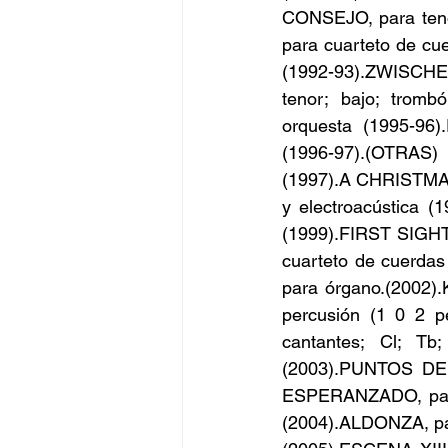
CONSEJO, para tenor
para cuarteto de cu
(1992-93).ZWISCHEN
tenor; bajo; trom
orquesta (1995-9
(1996-97).(OTRAS
(1997).A CHRISTMAS C
y electroacústica 
(1999).FIRST SIGHT
cuarteto de cuerda
para órgano.(2002).K
percusión (1 0 2 pe
cantantes; Cl; Tb;
(2003).PUNTOS DE 
ESPERANZADO, para m
(2004).ALDONZA, pa