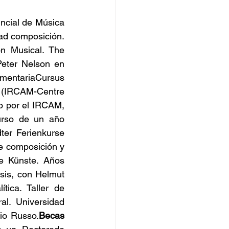
ncial de Música 
ad composición. 
n Musical. The 
eter Nelson en 
mentariaCursus 
 (IRCAM-Centre 
 por el IRCAM, 
urso de un año 
er Ferienkurse 
 composición y 
e Künste. Años 
is, con Helmut 
ica. Taller de 
l. Universidad 
io Russo.
Becas 