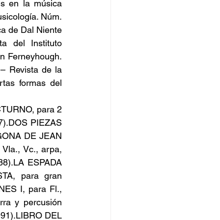
s en la música 
sicología. Núm. 
 de Dal Niente 
 del Instituto 
an Ferneyhough. 
– Revista de la 
tas formas del 
CTURNO, para 2 
87).DOS PIEZAS 
IGONA DE JEAN 
la., Vc., arpa, 
988).LA ESPADA 
A, para gran 
S I, para Fl., 
ra y percusión 
91).LIBRO DEL 