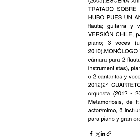
(2005).ESCENA XIII,
TRATADO SOBRE LA FU
HUBO PUES UN ANTE
flauta; guitarra y
VERSIÓN CHILE, para 
piano; 3 voces (un
2010).MONÓLOGO V,
cámara para 2 flautas
instrumentistas), pia
o 2 cantantes y voc
2012)2º CUARTETO
orquesta (2012 - 20
Metamorfosis, de 
actor/mimo, 8 instr
para piano y gran or