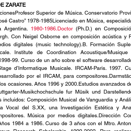
ATE                                 
acionesProfesor Superior de Música. Conservatorio Provi
José Castro” 1978-1985Licenciado en Música, especialid
a Argentina. 
1980-1986.Doctor
 (Ph.D.) en Composició
urgh. Con Neigel Osborne en composición acústica y P
ios digitales (music technology).B. Formación Suple
icale. Institute de Coordination Acoustique/Musique
998-99. Curso de un año sobre el software desarrollado
Stage d’Informatique Musicale. IRCAM-Paris. 1997. C
esarrollado por el IRCAM, para compositores.Darmstädt
dos ocasiones. Años 1996 y 2000.Estudios avanzados de
tuttgarter-Musikchochschule fur Müsik und Darstellend
 incluidos: Composición Musical de Vanguardia y Anális
Vocal del S.XX, una Investigación Estética y Analít
ositores. Música por medios digitales.Dirección Cora
 Años 1984 a 1986. Curso de 3 años con el Mtro. Anton