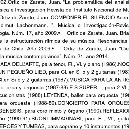
2.Ortiz de Zarate, Juan. “La problemática del análisi
ca e Investigación-Revista del Instituto Nacional de Mu
  Ortiz de Zarate, Juan. COMPONER EL SILENCIO Acerca
 Helmut Lachenmann. ”. Música e Investigación-Revista
gía. Núm. 17, año 2009.•    Ortiz de Zarate, Juan. Bri
e la estructuración rítmica de su música. Resonancias 
a de Chile. Año 2009.•    Ortiz de Zarate, Juan. “Cier
 la música contemporánea”. Núm. 21, año 2014.
DA DELL’ARTE, para tenor, Fl., Vl. y piano (1986).NO
.UN PEQUEÑO LIED, para Cl. en Si b y 2 guitarras (19
Cl en Si b y 2 guitarras (1987).MUSICA PARA LA ANT
 arpa y orquesta (1987-88).E.S.SUPER..., para 2 Vl., V
rcusionistas (1988).LEYENDA, ballet para orquesta (1
a orquesta (1988-89).CONCIERTO PARA ORQUEST
GENESIS, para coro mixto y órgano (1990).REFLEXIONE
ión (1990-91).SUONI IMMAGINARI, para Fl., Vl., guitar
ROES Y TUMBAS, para soprano y 10 instrumentos (19