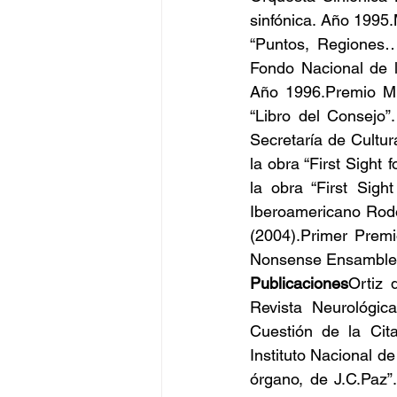
sinfónica. Año 1995
“Puntos, Regiones…,
Fondo Nacional de l
Año 1996.Premio Mu
“Libro del Consejo”
Secretaría de Cultur
la obra “First Sight
la obra “First Sigh
Iberoamericano Rodol
(2004).Primer Premi
Nonsense Ensamble V
Publicaciones
Ortiz 
Revista Neurológic
Cuestión de la Cit
Instituto Nacional d
órgano, de J.C.Paz”.