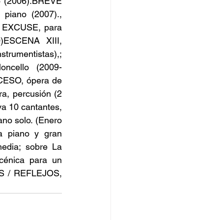
o (2006).BREVE 
piano (2007)., 
 EXCUSE, para 
)ESCENA XIII, 
trumentistas),; 
oncello (2009-
ESO, ópera de 
ra, percusión (2 
va 10 cantantes, 
o solo. (Enero 
piano y gran 
edia; sobre La 
énica para un 
OS / REFLEJOS, 