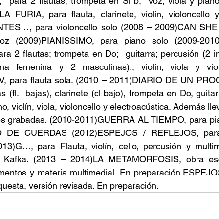
  para 2 flautas; trompeta en Si b;  voz; viola y pian
RIA, para flauta, clarinete, violín, violoncello y 
S…, para violoncello solo (2008 – 2009)CAN SHE
 voz (2009)PIANISSIMO, para piano solo (2009-2010
2 flautas; trompeta en Do;  guitarra; percusión (2 ins
a femenina y 2 masculinas),; violín; viola y viol
 para flauta sola. (2010 – 2011)DIARIO DE UN PROC
 (fl.  bajas), clarinete (cl bajo), trompeta en Do, guitar
no, violín, viola, violoncello y electroacústica. Además lle
es grabadas. (2010-2011)GUERRA AL TIEMPO, para pian
 DE CUERDAS (2012)ESPEJOS / REFLEJOS, para 
13)G…, para Flauta, violín, cello, percusión y multim
F. Kafka. (2013 – 2014)LA METAMORFOSIS, obra esc
umentos y materia multimedial. En preparación.ESPEJ
questa, versión revisada. En preparación.