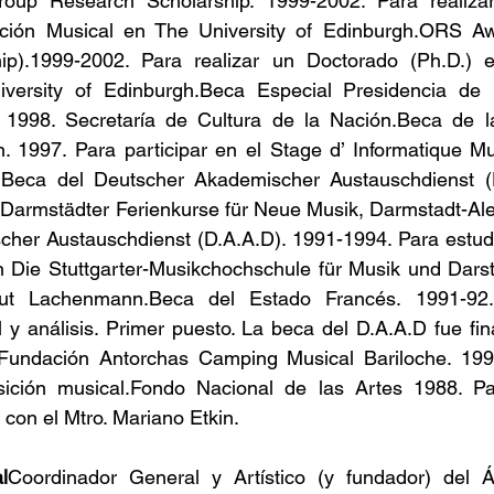
roup Research Scholarship. 1999-2002. Para realiza
ción Musical en The University of Edinburgh.ORS Aw
ip).1999-2002. Para realizar un Doctorado (Ph.D.) 
versity of Edinburgh.Beca Especial Presidencia de 
. 1998. Secretaría de Cultura de la Nación.Beca de la
n. 1997. Para participar en el Stage d’ Informatique M
Beca del Deutscher Akademischer Austauschdienst (D
l Darmstädter Ferienkurse für Neue Musik, Darmstadt-Al
her Austauschdienst (D.A.A.D). 1991-1994. Para estudi
n Die Stuttgarter-Musikchochschule für Musik und Darst
ut Lachenmann.Beca del Estado Francés. 1991-92. 
y análisis. Primer puesto. La beca del D.A.A.D fue fin
Fundación Antorchas Camping Musical Bariloche. 199
ición musical.Fondo Nacional de las Artes 1988. Pa
con el Mtro. Mariano Etkin.
l
Coordinador General y Artístico (y fundador) del 