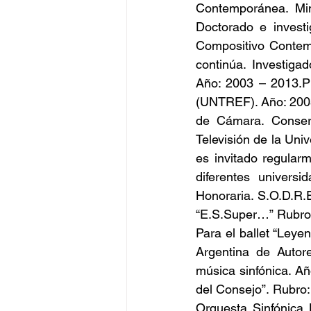
Contemporánea. Min
Doctorado e investi
Compositivo Contemp
continúa. Investigad
Año: 2003 – 2013.Pr
(UNTREF). Año: 2003
de Cámara. Conser
Televisión de la Uni
es invitado regular
diferentes univers
Honoraria. S.O.D.R.E
“E.S.Super…” Rubro:
Para el ballet “Leye
Argentina de Autore
música sinfónica. Añ
del Consejo”. Rubro:
Orquesta Sinfónica 