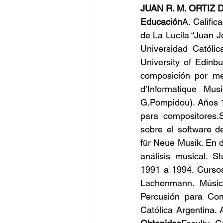
JUAN R. M. ORTIZ DE ZAR
Educación
A. Calific
de La Lucila “Juan 
Universidad Católic
University of Edinb
composición por med
d’Informatique Mus
G.Pompidou). Años 1
para compositores.
sobre el software d
für Neue Musik. En 
análisis musical. S
1991 a 1994. Cursos
Lachenmann. Música 
Percusión para Comp
Católica Argentina.