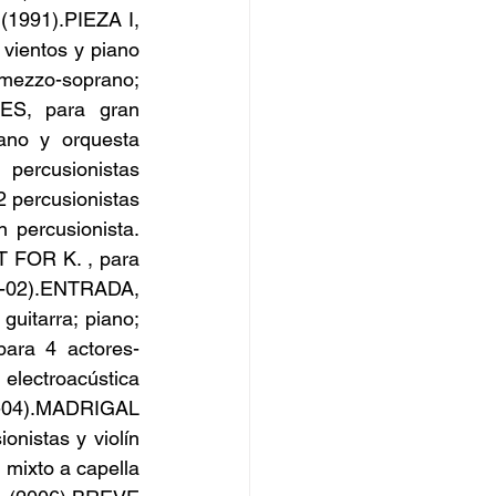
(1991).PIEZA I, 
ientos y piano 
mezzo-soprano; 
ES, para gran 
o y orquesta 
rcusionistas 
 percusionistas 
ercusionista. 
FOR K. , para 
1-02).ENTRADA, 
uitarra; piano; 
para 4 actores-
lectroacústica 
-04).MADRIGAL 
istas y violín 
ixto a capella 