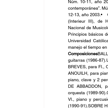
Núm. 10-11, año 200
contemporánea”. Músi
12-13, año 2003.•  
(Interieur III), de
Nacional de Musicolo
Principios básicos d
Universidad Católic
manejo el tiempo en
Composiciones
BALLA
guitarras (1986-87)
BREVES, para Fl., 
ANOUILH, para piano,
piano, clave y 2 pe
DE ABBADDON, par
orquesta (1989-90).
Vl., piano y percus
(1990-91).SOBRE HE