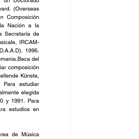
r un Doctorado 
ard. (Overseas 
en Composición 
la Nación a la 
 Secretaría de 
usicale, IRCAM-
.A.A.D). 1996. 
emania.Beca del 
ar composición 
ellende Künste, 
Para estudiar 
almente elegida 
0 y 1991. Para 
ra estudios en 
Área de Música 