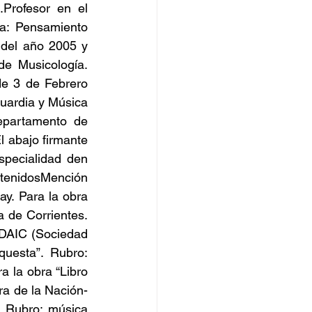
Profesor en el 
a: Pensamiento 
del año 2005 y 
de Musicología. 
de 3 de Febrero 
uardia y Música 
partamento de 
 abajo firmante 
specialidad den 
tenidosMención 
y. Para la obra 
de Corrientes. 
ADAIC (Sociedad 
uesta”. Rubro: 
 la obra “Libro 
ra de la Nación-
 Rubro: música 