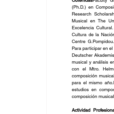
Obtenidas
Faculty G
(Ph.D.) en Composi
Research Scholarsh
Musical en The Uni
Excelencia Cultural
Cultura de la Nació
Centre G.Pompidou.
Para participar en e
Deutscher Akademisc
musical y análisis e
con el Mtro. Helm
composición musical 
para el mismo año.
estudios en compos
composición musical 
Actividad Profesiona