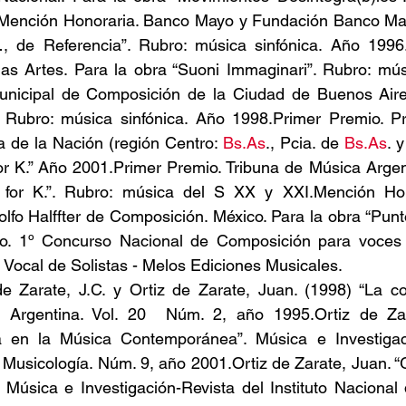
.Mención Honoraria. Banco Mayo y Fundación Banco Mayo
 de Referencia”. Rubro: música sinfónica. Año 1996.
as Artes. Para la obra “Suoni Immaginari”. Rubro: mús
nicipal de Composición de la Ciudad de Buenos Aires
. Rubro: música sinfónica. Año 1998.Primer Premio. P
a de la Nación (región Centro: 
Bs.As
., Pcia. de 
Bs.As
. 
 for K.” Año 2001.Primer Premio. Tribuna de Música Argen
t for K.”. Rubro: música del S XX y XXI.Mención Hon
fo Halffter de Composición. México. Para la obra “Punt
o. 1º Concurso Nacional de Composición para voces s
ocal de Solistas - Melos Ediciones Musicales.
de Zarate, J.C. y Ortiz de Zarate, Juan. (1998) “La cor
a Argentina. Vol. 20  Núm. 2, año 1995.Ortiz de Zar
a en la Música Contemporánea”. Música e Investigaci
e Musicología. Núm. 9, año 2001.Ortiz de Zarate, Juan. “G
 Música e Investigación-Revista del Instituto Nacional 