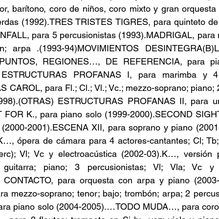
, barítono, coro de niños, coro mixto y gran orquesta 
erdas (1992).TRES TRISTES TIGRES, para quinteto de v
FALL, para 5 percusionistas (1993).MADRIGAL, para 
bón; arpa .(1993-94)MOVIMIENTOS DESINTEGRA(B)L
6).PUNTOS, REGIONES…, DE REFERENCIA, para pian
) ESTRUCTURAS PROFANAS I, para marimba y 4 pe
AROL, para Fl.; Cl.; Vl.; Vc.; mezzo-soprano; piano; 2
(1998).(OTRAS) ESTRUCTURAS PROFANAS II, para un p
 FOR K., para piano solo (1999-2000).SECOND SIGHT 
s (2000-2001).ESCENA XII, para soprano y piano (200
…, ópera de cámara para 4 actores-cantantes; Cl; Tb; g
rc); Vl; Vc y electroacústica (2002-03).K…, versión 
 guitarra; piano; 3 percusionistas; Vl; Vla; Vc y e
CONTACTO, para orquesta con arpa y piano (2003
ezzo-soprano; tenor; bajo; trombón; arpa; 2 percusion
ra piano solo (2004-2005).…TODO MUDA…, para coro m