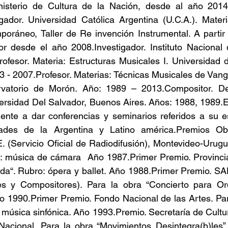
isterio de Cultura de la Nación, desde al año 2014.
gador. Universidad Católica Argentina (U.C.A.). Materi
oráneo, Taller de Re invención Instrumental. A partir 
or desde el año 2008.Investigador. Instituto Nacional 
ofesor. Materia: Estructuras Musicales I. Universidad 
 - 2007.Profesor. Materias: Técnicas Musicales de Vang
vatorio de Morón. Año: 1989 – 2013.Compositor. De
versidad Del Salvador, Buenos Aires. Años: 1988, 1989.El
mente a dar conferencias y seminarios referidos a su e
idades de la Argentina y Latino américa.Premios Ob
. (Servicio Oficial de Radiodifusión), Montevideo-Urugua
 música de cámara  Año 1987.Primer Premio. Provincia 
nda“. Rubro: ópera y ballet. Año 1988.Primer Premio. S
s y Compositores). Para la obra “Concierto para Orq
o 1990.Primer Premio. Fondo Nacional de las Artes. Para
 música sinfónica. Año 1993.Premio. Secretaría de Cultu
Nacional. Para la obra “Movimientos Desintegra(b)les”.