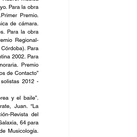
. Para la obra 
Primer Premio. 
ica de cámara. 
. Para la obra 
remio Regional-
y Córdoba). Para 
tina 2002. Para 
oraria. Premio 
os de Contacto” 
olistas 2012 - 
ea y el baile”. 
ate, Juan. “La 
ón-Revista del 
alaxia, 64 para 
de Musicología. 