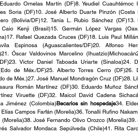
Eduardo Ornelas Martín (DF)8. Yeudiel Cuauhtémoc In
es Soria (DF)10. José Alberto Duarte Pinzón (Costa Ri
ro (Bolivia/DF)12. Tania L. Rubio Sánchez (DF)13. E
i Caio Kenji (Brasil)15. Germán López Vargas (Oaxa
na)17. Rafael Quezada Cruces (DF)18. Luis Paul Millán 
vila Espinosa (Aguascalientes/DF)20. Alfonso Hern
)21. Óscar Valdovinos Marcelino (Ihuatzio)Michoacán2
F)23. Victor Daniel Taboada Uriarte (Sinaloa)24. Da
Edo de Méx./DF)25. Alberto Torres Cerro (DF)26. 
 de Méx.)27. José Manuel Mondragón Cruz (DF)28. Lib
Isaura Román Martínez (DF)30. Eduardo Muñoz Sánche
tínez Viruette (DF)32. Maicol David Cadena Sichacá
da Jiménez (Colombia)
Becarios sin hospedaje
34. Elde
Elías Campos Farfán (Morelia)36. Tonalli Rufino Nakamu
 (Morelia)38. José Fernando Olivo Orozco (Morelia)39. 
rés Salvador Mondaca Sepúlveda (Chile)41. Rita Caro