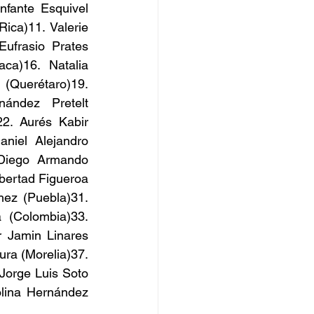
fante Esquivel 
ca)11. Valerie 
ufrasio Prates 
ca)16. Natalia 
(Querétaro)19. 
ández Pretelt 
2. Aurés Kabir 
niel Alejandro 
Diego Armando 
ertad Figueroa 
z (Puebla)31. 
 (Colombia)33. 
r Jamin Linares 
ra (Morelia)37. 
Jorge Luis Soto 
lina Hernández 