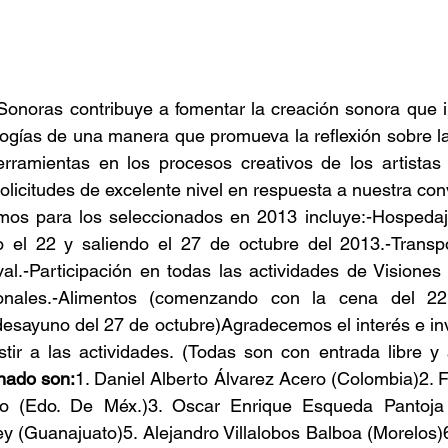
 Sonoras contribuye a fomentar la creación sonora que i
ogías de una manera que promueva la reflexión sobre la
rramientas en los procesos creativos de los artistas
olicitudes de excelente nivel en respuesta a nuestra con
os para los seleccionados en 2013 incluye:-Hospedaje
 el 22 y saliendo el 27 de octubre del 2013.-Transpor
ival.-Participación en todas las actividades de Visione
ionales.-Alimentos (comenzando con la cena del 22
esayuno del 27 de octubre)Agradecemos el interés e inv
tir a las actividades. (Todas son con entrada libre y 
nado son:
1. Daniel Alberto Álvarez Acero (Colombia)2. F
yo (Edo. De Méx.)3. Oscar Enrique Esqueda Pantoja 
y (Guanajuato)5. Alejandro Villalobos Balboa (Morelos)