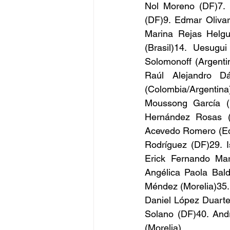
Nol Moreno (DF)7. 
(DF)9. Edmar Olivar
Marina Rejas Helgue
(Brasil)14. Uesugu
Solomonoff (Argenti
Raúl Alejandro Dá
(Colombia/Argentina
Moussong García (D
Hernández Rosas (
Acevedo Romero (Edo
Rodríguez (DF)29. 
Erick Fernando Mar
Angélica Paola Bal
Méndez (Morelia)35. 
Daniel López Duarte
Solano (DF)40. And
(Morelia)