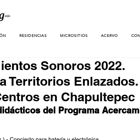
IÓN
RESIDENCIAS
MICROSITIOS
ACERVO
CON
ientos Sonoros 2022.
 Territorios Enlazados.
entros en Chapultepec
didácticos del Programa Acercam
) - Concierto para batería y electrónica.