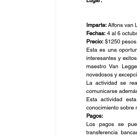
Lugar:
Imparte: 
Alfons van 
Fechas:
 4 al 6 octub
Precio:
 $1250 pesos
Esta es una oportun
interesantes y exito
maestro Van Leggelo
novedosos y excepci
La actividad se rea
comunicarse además 
Esta actividad est
conocimiento sobre 
Pagos:
Los pagos se pued
transferencia banc