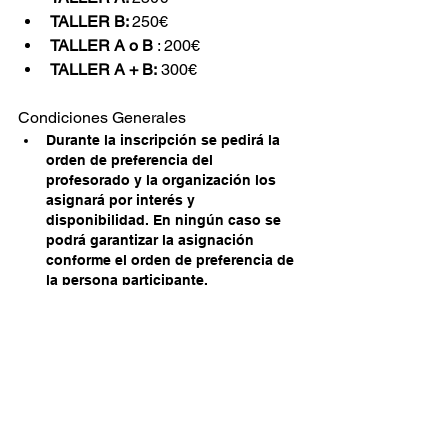
TALLER B: 
250€
TALLER A o B 
: 200€
TALLER A + B:
 300€
Condiciones Generales
Durante la inscripción se pedirá la 
orden de preferencia del 
profesorado y la organización los 
asignará por interés y 
disponibilidad. En ningún caso se 
podrá garantizar la asignación 
conforme el orden de preferencia de 
la persona participante.
La instrumentación de la sesión de 
lectura será asignada por la 
organización. Aun así, durante la 
inscripción se pedirá la preferencia 
de instrumento para que la 
asignación sea de interés para la 
persona participante.
La propuesta a trabajar en la sesión 