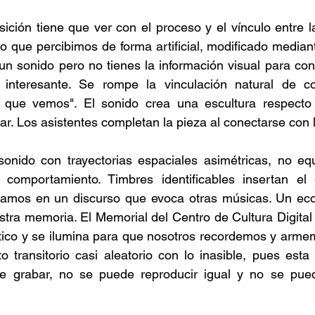
ición tiene que ver con el proceso y el vínculo entre la 
o que percibimos de forma artificial, modificado mediant
 sonido pero no tienes la información visual para conf
 interesante. Se rompe la vinculación natural de co
que vemos". El sonido crea una escultura respecto 
gar. Los asistentes completan la pieza al conectarse con
sonido con trayectorias espaciales asimétricas, no equ
 comportamiento. Timbres identificables insertan el
mos en un discurso que evoca otras músicas. Un eco 
tra memoria. El Memorial del Centro de Cultura Digital 
tico y se ilumina para que nosotros recordemos y armem
 transitorio casi aleatorio con lo inasible, pues esta
e grabar, no se puede reproducir igual y no se pued