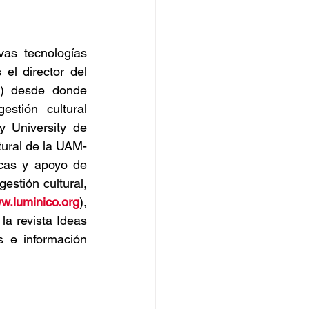
as tecnologías 
l director del 
) desde donde 
stión cultural 
 University de 
ural de la UAM-
cas y apoyo de 
tión cultural, 
w.luminico.org
), 
 la revista Ideas 
s e información 