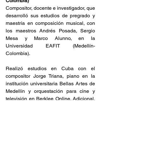
Colombia)
Compositor, docente e investigador, que 
desarrolló sus estudios de pregrado y 
maestría en composición musical, con 
los maestros Andrés Posada, Sergio 
Mesa y Marco Alunno, en la 
Universidad EAFIT (Medellín-
Colombia).
Realizó estudios en Cuba con el 
compositor Jorge Triana, piano en la 
institución universitaria Bellas Artes de 
Medellín y orquestación para cine y 
televisión en Berklee Online. Adicional, 
desarrolló estudios en herramientas 
tecnológicas para la creación sonora en 
el CMMAS de México, con los maestros 
Rodrigo Sigal, Francisco Colasanto, 
Sergio Luque, Juan Campoverde, José 