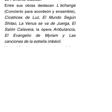
Entre sus obras destacan 
L´échange 
(Concierto para acordeón y ensamble), 
Cicatrices de Luz
, 
El Mundo Según 
Shitao
, 
La Venus se va de Juerga
, 
El 
Salón Calavera
, la ópera 
Ambulancia
, 
El Evangelio de Myriam y Las 
canciones de la estrella imbécil.
Ha publicado ensayos sobre música, 
literatura y filosofía. Su obra ha sido 
publicada por Ediciones Mexicanas de 
Música. Fue colaborador y columnista 
del diario Reforma entre 2003 y 2007.
Es doctorando en filosofía en la 
Universidad Iberoamericana, donde 
realiza una tesis sobre música e 
inmanentismo trascendental.
www.jts.mx