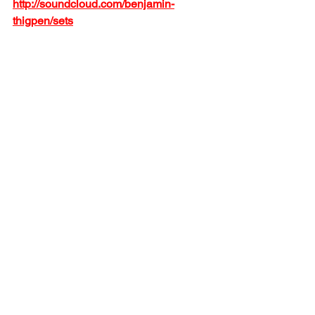
http://soundcloud.com/benjamin-
thigpen/sets