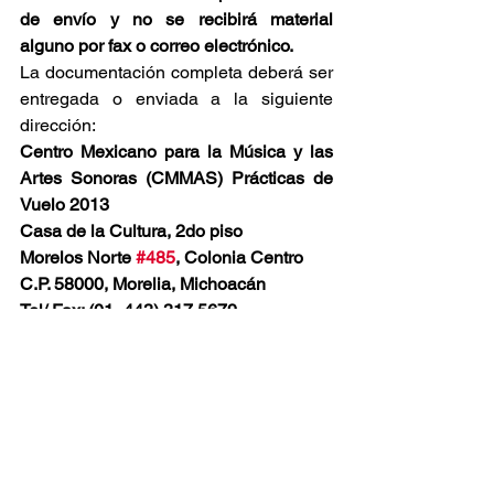
de envío y no se recibirá material 
alguno por fax o correo electrónico.
La documentación completa deberá ser 
entregada o enviada a la siguiente 
dirección:
Centro Mexicano para la Música y las 
Artes Sonoras (CMMAS) Prácticas de 
Vuelo 2013
Casa de la Cultura, 2do piso
Morelos Norte 
#485
, Colonia Centro
C.P. 58000, Morelia, Michoacán
Tel/ Fax: (01- 443) 317 5679
Se recomienda ampliamente que los 
materiales sean enviados por 
mensajería especializada y conservar 
la guía de envío.
Los que así lo prefieran podrán enviar 
todos los materiales arriba 