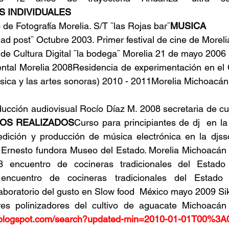
S INDIVIDUALES
de Fotografía Morelia. S/T ¨las Rojas bar¨
MUSICA
ad post¨ Octubre 2003. Primer festival de cine de Moreli
l de Cultura Digital ¨la bodega¨ Morelia 21 de mayo 2006
tal Morelia 2008Residencia de experimentación en el
sica y las artes sonoras) 2010 - 2011Morelia Michoacán
ón audiovisual Rocío Díaz M. 2008 secretaria de cult
OS REALIZADOS
Curso para principiantes de dj  en la 
dición y producción de música electrónica en la djssc
Ernesto fundora Museo del Estado. Morelia Michoacán
3 encuentro de cocineras tradicionales del Estado
ncuentro de cocineras tradicionales del Estado
boratorio del gusto en Slow food  México mayo 2009 Sik
ores polinizadores del cultivo de aguacate Michoacán
or.blogspot.com/search?updated-min=2010-01-01T00%3