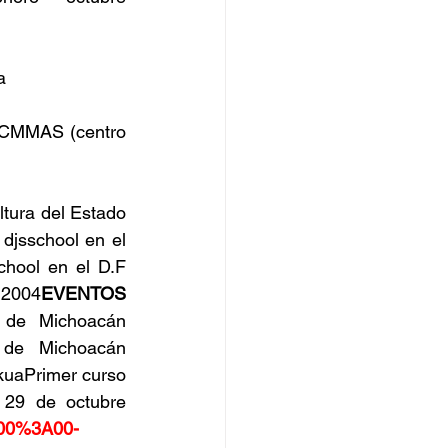
a
 CMMAS (centro 
ura del Estado 
djsschool en el 
hool en el D.F 
 2004
EVENTOS 
 de Michoacán 
 de Michoacán 
uaPrimer curso 
 29 de octubre 
A00%3A00-