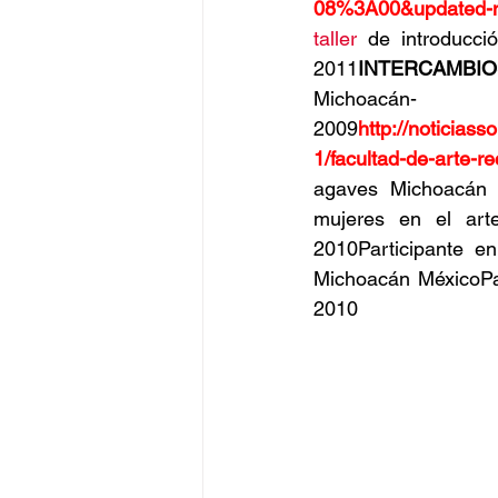
08%3A00&updated-
taller
 de introducci
2011
INTERCAMBI
Michoa
2009
http://
noticiass
1/facultad-de-arte-re
agaves Michoacán -
mujeres en el art
2010Participante e
Michoacán MéxicoPart
2010