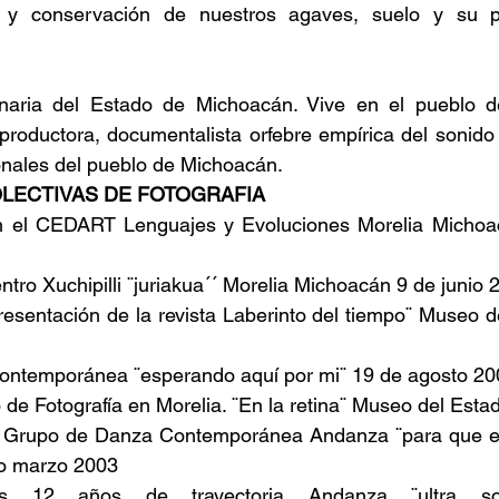
 y conservación de nuestros agaves, suelo y su pri
plinaria del Estado de Michoacán. Vive en el pueblo d
e productora, documentalista orfebre empírica del sonido
onales del pueblo de Michoacán.
LECTIVAS DE FOTOGRAFIA
n el CEDART Lenguajes y Evoluciones Morelia Michoac
ntro Xuchipilli ¨juriakua´´ Morelia Michoacán 9 de junio 
resentación de la revista Laberinto del tiempo¨ Museo d
ontemporánea ¨esperando aquí por mi¨ 19 de agosto 20
de Fotografía en Morelia. ¨En la retina¨ Museo del Esta
a Grupo de Danza Contemporánea Andanza ¨para que el
po marzo 2003
s 12 años de trayectoria Andanza ¨ultra son