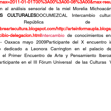
max=2011-01-01T00%3A00%3A00-08%3A00&max-resu
ón al análisis sensorial de la miel Morelia Michoacá
OS CULTURALES
DOCUMEZCAL Intercambio cultural
cán- República de 
obreartecultura.blogspot.com/http://arteinformaupla.blog
cibio-delegacion.html
Intercambio
 de conocimientos en 
 Oaxaca mayo 2009Participante del X encuentro int
e dedicado a Leonora Carrington en el palacio de 
n el Primer Encuentro de Arte y Pensamiento Iberoa
icipante en el III Fórum Universal  de las Culturas  V