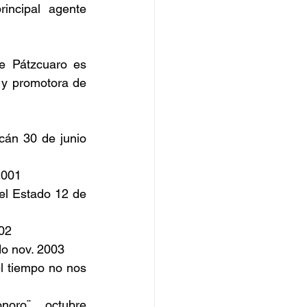
ncipal agente 
e Pátzcuaro es 
 y promotora de 
án 30 de junio 
2001
el Estado 12 de 
02
do nov. 2003
 tiempo no nos 
oro¨ octubre 