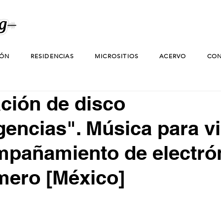
IÓN
RESIDENCIAS
MICROSITIOS
ACERVO
CON
ción de disco
encias". Música para vi
pañamiento de electrón
mero [México]