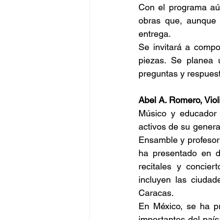
Con el programa aún 
obras que, aunque n
entrega. 
Se invitará a compo
piezas. Se planea u
preguntas y respues
Abel A. Romero, Violi
Músico y educador 
activos de su genera
Ensamble y profesor 
ha presentado en di
recitales y concier
incluyen las ciudad
Caracas.
En México, se ha pr
importantes del país: