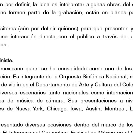
por definir, la idea es interpretar algunas obras del 
o formen parte de la grabación, están en planes par
sitores (aún por definir quiénes) para que presenten y
na interacción directa con el público a través de u
tas.
nista.
mexicano quien se ha consolidado como uno de los v
ción. Es integrante de la Orquesta Sinfónica Nacional, 
de violín en el Departamento de Arte y Cultura del Cole
versos escenarios tanto nacionales como internaciona
tos de música de cámara. Sus presentaciones a nivel
es de Nueva York, Chicago, Iowa, Austin, Montreal, Lo
esentado diversas ocasiones dentro del marco de los 
 El Internacional Cervantino, Festival de México en el C