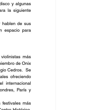
disco y algunas 
a la siguiente 
 hablen de sus 
n espacio para 
iolinistas más 
miembro de Onix 
gio Cedros.  Se 
les ofreciendo 
 internacional 
ndres, París y 
festivales más 
entro Histórico, 