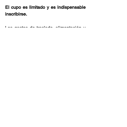
El cupo es limitado y es indispensable 
inscribirse.
Los gastos de traslado, alimentación y 
estancia en Morelia durante el Curso de 
verano corren por cuenta del 
interesado.
El CMMAS tiene una serie de 
convenios con hoteles y restaurantes 
con precios accesibles para facilitar la 
estancia de los alumnos en la ciudad 
de Morelia, con costos que van desde 
$1400 por semana, en adelante.
No se harán devoluciones de dinero ni 
transferencias de depósitos en ningún 
caso, excepto que el CMMAS cancele 
la actividad.