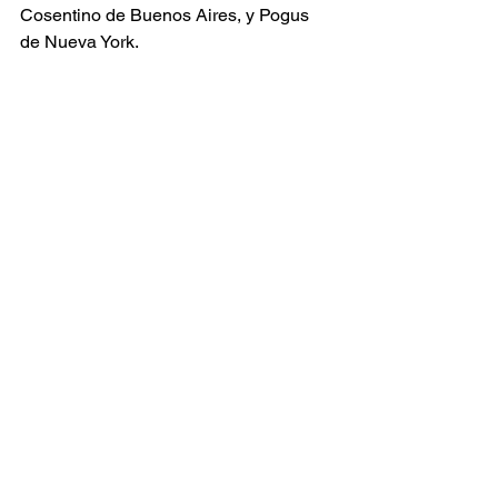
Cosentino de Buenos Aires, y Pogus 
de Nueva York.
www.schachter.netfirms.com
 -
www.myspace.com/danielschachte
r