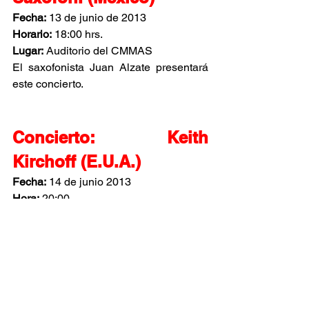
Fecha:
 13 de junio de 2013
Horario:
 18:00 hrs.
Lugar:
 Auditorio del CMMAS
El saxofonista Juan Alzate presentará 
este concierto.
Concierto: Keith 
Kirchoff (E.U.A.)
Fecha:
 14 de junio 2013
Hora:
 20:00
Lugar:
 auditorio del CMMAS.
Keith Kirchoff presentará "Electro-
Acoustic Piano (EAP)" el cual es un 
proyecto que apoya y promueve nuevas 
obras para piano y electrónica.
Más 